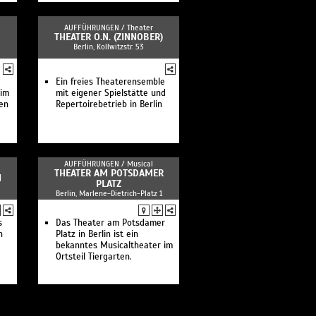
AUFFÜHRUNGEN /
Theater
THEATER O.N. (ZINNOBER)
Berlin, Kollwitzstr. 53
Ein freies Theaterensemble
 im
mit eigener Spielstätte und
en
Repertoirebetrieb in Berlin
AUFFÜHRUNGEN /
Musical
THEATER AM POTSDAMER
N
PLATZ
Berlin, Marlene-Dietrich-Platz 1
s
Das Theater am Potsdamer
n
Platz in Berlin ist ein
bekanntes Musicaltheater im
Ortsteil Tiergarten.