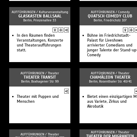
AUFFÜHRUNGEN /
Kulturveranstaltung
AUFFÜHRUNGEN /
Comedy
GLASKASTEN BALLSAAL
QUATSCH COMEDY CLUB
Berlin, Prinzenallee 33
Berlin, Friedrichstr. 107
In den Räumen finden
Bühne im Friedrichstadt-
Veranstaltungen, Konzerte
Palast für Liveshows
und Theateraufführungen
arrivierter Comedians und
statt.
junger Talente der Stand-up
Comedy
AUFFÜHRUNGEN /
Theater
AUFFÜHRUNGEN /
Theater
THEATER TRANSIT
CHAMÄLEON THEATER
Berlin, Boxhagener Str. 99
Berlin, Rosenthaler Str. 40/41
Theater mit Puppen und
Bietet einen einzigartigen M
Menschen
aus Variete, Zirkus und
Akrobatik
AUFFÜHRUNGEN /
Theater
AUFFÜHRUNGEN /
Theater
THEATER DER MIGRANTEN