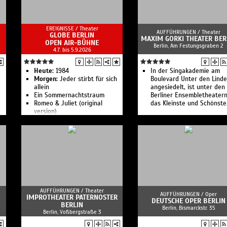
EREIGNISSE /
Theater
AUFFÜHRUNGEN /
Theater
GLOBE BERLIN
MAXIM GORKI THEATER BER
OPEN AIR-BÜHNE
Berlin, Am Festungsgraben 2
4.7. bis 5.9.2026
Heute:
1984
In der Singakademie am
Morgen:
Jeder stirbt für sich
Boulevard Unter den Lind
allein
angesiedelt, ist unter den
Ein Sommernachtstraum
Berliner Ensembletheater
Romeo & Juliet (original
das Kleinste und Schönste
version)
Schuld und Sühne
Was Ihr wollt
Urfaust
Romeo & Julia
AUFFÜHRUNGEN /
Theater
AUFFÜHRUNGEN /
Oper
IMPROTHEATER PATERNOSTER
DEUTSCHE OPER BERLIN
BERLIN
Berlin, Bismarckstr. 35
Berlin, Voßbergstraße 3