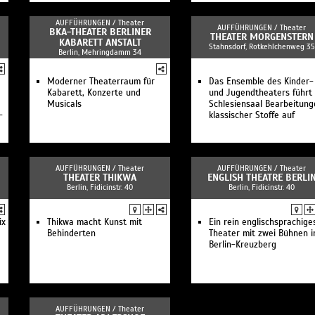
AUFFÜHRUNGEN /
Theater
AUFFÜHRUNGEN /
Theater
BKA-THEATER BERLINER
THEATER MORGENSTERN
KABARETT ANSTALT
Stahnsdorf, Rotkehlchenweg 35
Berlin, Mehringdamm 34
Moderner Theaterraum für
Das Ensemble des Kinder-
Kabarett, Konzerte und
und Jugendtheaters führt
Musicals
Schlesiensaal Bearbeitung
-
klassischer Stoffe auf
AUFFÜHRUNGEN /
Theater
AUFFÜHRUNGEN /
Theater
THEATER THIKWA
ENGLISH THEATRE BERLI
Berlin, Fidicinstr. 40
Berlin, Fidicinstr. 40
ix
Thikwa macht Kunst mit
Ein rein englischsprachige
Behinderten
Theater mit zwei Bühnen i
Berlin-Kreuzberg
AUFFÜHRUNGEN /
Theater