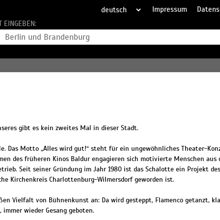
Impressum
Datens
T EINGEBEN:
eres gibt es kein zweites Mal in dieser Stadt.
le. Das Motto „Alles wird gut!“ steht für ein ungewöhnliches Theater-Konz
äumen des früheren Kinos Baldur engagieren sich motivierte Menschen aus
rieb. Seit seiner Gründung im Jahr 1980 ist das Schalotte ein Projekt de
che Kirchenkreis Charlottenburg-Wilmersdorf geworden ist.
ßen Vielfalt von Bühnenkunst an: Da wird gesteppt, Flamenco getanzt, kl
d, immer wieder Gesang geboten.