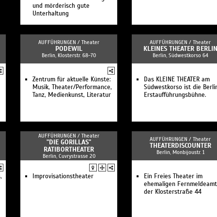
und mörderisch gute
Unterhaltung
AUFFÜHRUNGEN /
Theater
AUFFÜHRUNGEN /
Theater
PODEWIL
KLEINES THEATER BERLI
Berlin, Klosterstr. 68-70
Berlin, Südwestkorso 64
Zentrum für aktuelle Künste:
Das KLEINE THEATER am
Musik, Theater/Performance,
Südwestkorso ist die Berli
Tanz, Medienkunst, Literatur
Erstaufführungsbühne.
AUFFÜHRUNGEN /
Theater
AUFFÜHRUNGEN /
Theater
"DIE GORILLAS"
THEATERDISCOUNTER
RATIBORTHEATER
Berlin, Monbijoustr. 1
Berlin, Cuvrystrasse 20
,
Improvisationstheater
Ein Freies Theater im
ehemaligen Fernmeldeamt
der Klosterstraße 44