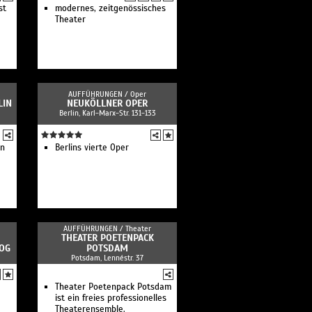
st
modernes, zeitgenössisches
Theater
AUFFÜHRUNGEN /
Oper
LIN
NEUKÖLLNER OPER
Berlin, Karl-Marx-Str. 131-133
en
Berlins vierte Oper
AUFFÜHRUNGEN /
Theater
THEATER POETENPACK
OG
POTSDAM
Potsdam, Lennéstr. 37
Theater Poetenpack Potsdam
ist ein freies professionelles
Theaterensemble.