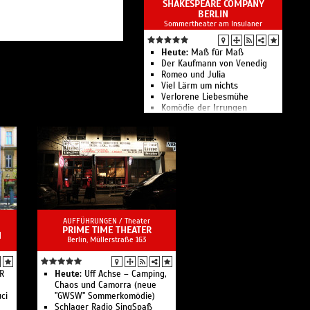
SHAKESPEARE COMPANY
Sophie Rois fährt gegen die
BERLIN
Wand im Deutschen Theater
Sommertheater am Insulaner
Die Physiker
Kirill & Friends Company:
Apocalypse Tomorrow
Heute:
Maß für Maß
Schicklgruber
Der Kaufmann von Venedig
Unter Vögeln
Romeo und Julia
Böhm
Viel Lärm um nichts
Prima Facie
Verlorene Liebesmühe
Die Räuber. Der Ort der
Komödie der Irrungen
Geschichte ist Deutschland
Die Shakespeare Company
Liebe, einfach außerirdisch
Berlin zeigt 9 Inszenierungen
Der Liebling
in 71 Aufführungen
Ach, Mom!
Tagebuch eines Wahnsinnigen
Fake Jews
Sonne und Beton
Leichter Gesang
fünf minuten stille
Das Deutsche Theater in
AUFFÜHRUNGEN /
Theater
PRIME TIME THEATER
Berlin zählt zu den
M
Berlin, ​Müllerstraße 163
bedeutendsten
Sprechtheaterbühnen im
deutschsprachigen Raum.
R
Heute:
Uff Achse – Camping,
Chaos und Camorra (neue
ci
"GWSW" Sommerkomödie)
Schlager Radio SingSpaß