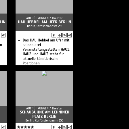
AUFFÜHRUNGEN /
Theater
LIN
HAU HEBBEL AM UFER BERLIN
Berlin, Stresemannstr. 29
Das HAU Hebbel am Ufer mit
en
seinen drei
Veranstaltungsstätten HAU1,
n
HAU2 und HAU3 steht für
.
aktuelle künstlerische
Positionen
AUFFÜHRUNGEN /
Theater
SCHAUBÜHNE AM LEHNINER
PLATZ BERLIN
Berlin, Kurfürstendamm 153