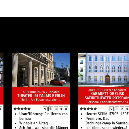
AUFFÜHRUNGEN /
Kabarett
AUFFÜHRUNGEN /
Theater
KABARETT OBELISK
THEATER IM PALAIS BERLIN
SATIRETHEATER POTSDA
Berlin, Am Festungsgraben 1
Potsdam, Charlottenstraße 31
Uraufführung:
Die Hexen von
Heute:
SCHMUTZIGE LIEDE
Bernau
Premiere:
Das
Wir spielen Alltag
Dschungelcamp in Sanssou
Ach Jott, wat sind die Männer
Ich könnt schon wieder...!