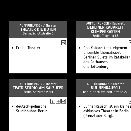
AUFFÜHRUNGEN /
Kabarett
AUFFÜHRUNGEN /
Theater
BERLINER KABARETT
THEATER DIE BOTEN
KLIMPERKASTEN
Berlin, Schottstraße 6
Berlin, Thuyring 63
Freies Theater
Das Kabarett mit eigenem
Ensemble thematisiert
Berliner Sujets im Ratskeller
des Rathauses
Charlottenburg
AUFFÜHRUNGEN /
Theater
AUFFÜHRUNGEN /
Theater
TEATR STUDIO AM SALZUFER
BÜHNENRAUSCH
Berlin, Salzufer 13/14
Berlin, Erich-Weinert-Straße 27
deutsch-polnische
BühnenRausch ist ein kleines
Studiobühne Berlin
exklusives Theater in Berlin
(Prenzlauer Berg).