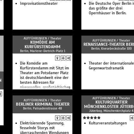
Improvisationstheater
Die Deutsche Oper Berlin i
das größte der drei
Opernhäuser in Berlin.
AUFFÜHRUNGEN /
Theater
AUFFÜHRUNGEN /
Theater
KOMÖDIE AM
RENAISSANCE-THEATER BER
KURFÜRSTENDAMM
Berlin, Knesebeckstraße 100
Berlin, Marlene-Dietrich-Platz 1
Die Komödie am
Theater der international
Kurfürstendamm mit Sitzt im
Gegenwartsdramatik
Theater am Potsdamer Platz
ist deutschlandweit eine der
N
besten Adressen für
niveauvolles, großstädtisches
Unterhaltungstheater.
AUFFÜHRUNGEN /
Theater
AUFFÜHRUNGEN /
Theater
KULTURQUARTIER
BERLINER KRIMINAL THEATER
MÖNCHENKLOSTER JÜTERB
Berlin, Palisadenstrasse 48
Jüterbog, Mönchenkirchplatz 4
Elektrisierende Spannung,
Kulturveranstaltungen
fesselnde Storys mit
überraschenden Wendungen