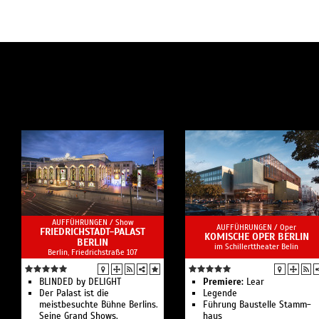
AUFFÜHRUNGEN /
Show
AUFFÜHRUNGEN /
Oper
FRIEDRICHSTADT-PALAST
KOMISCHE OPER BERLIN
BERLIN
im Schillerttheater Belin
Berlin, Friedrichstraße 107
BLINDED by DELIGHT
Premiere:
Lear
Der Palast ist die
Legende
meistbesuchte Bühne Berlins.
Führung Bau­stelle Stamm­
Seine Grand Shows,
haus