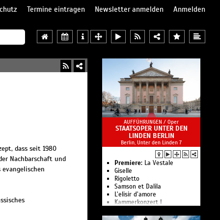
chutz
Termine eintragen
Newsletter anmelden
Anmelden
AUFFÜHRUNGEN /
Oper
STAATSOPER UNTER DEN
LINDEN BERLIN
Berlin, Unter den Linden 7
ept, dass seit 1980
 der Nachbarschaft und
Premiere:
La Vestale
s evangelischen
Giselle
Rigoletto
Samson et Dalila
L’elisir d’amore
assisches
Kam­mer­kon­zert I
Le nozze di Figaro
Ballettgespräch