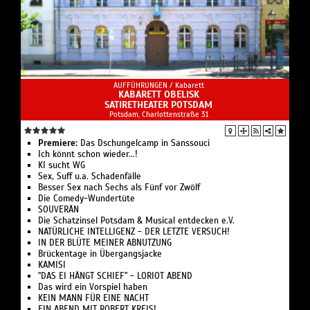
AUFFÜHRUNGEN /
Kabarett
KABARETT OBELISK
SATIRETHEATER POTSDAM
Potsdam, Charlottenstraße 31
Premiere:
Das Dschungelcamp in Sanssouci
Ich könnt schon wieder...!
KI sucht WG
Sex, Suff u.a. Schadenfälle
Besser Sex nach Sechs als Fünf vor Zwölf
Die Comedy-Wundertüte
SOUVERÄN
Die Schatzinsel Potsdam & Musical entdecken e.V.
NATÜRLICHE INTELLIGENZ - DER LETZTE VERSUCH!
IN DER BLÜTE MEINER ABNUTZUNG
Brückentage in Übergangsjacke
KAMISI
"DAS EI HÄNGT SCHIEF" - LORIOT ABEND
Das wird ein Vorspiel haben
KEIN MANN FÜR EINE NACHT
EIN ABEND MIT ROBERT KREIS!