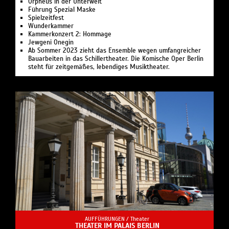
Or­pheus in der Un­ter­welt
Führung Spezial Maske
Spielzeit­fest
Wunder­kammer
Kammerkonzert 2: Hommage
Jewgeni Onegin
Ab Sommer 2023 zieht das Ensemble wegen umfangreicher
Bauarbeiten in das Schillertheater. Die Komische Oper Berlin
steht für zeitgemäßes, lebendiges Musiktheater.
AUFFÜHRUNGEN /
Theater
THEATER IM PALAIS BERLIN