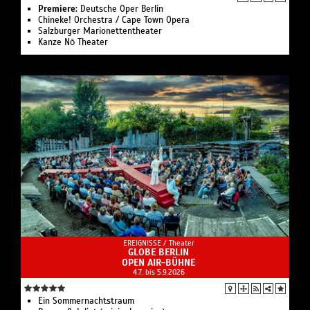
Premiere:
Deutsche Oper Berlin
Chineke! Orchestra / Cape Town Opera
Salzburger Marionettentheater
Kanze Nō Theater
EREIGNISSE /
Theater
GLOBE BERLIN
OPEN AIR-BÜHNE
4.7. bis 5.9.2026
Ein Sommernachtstraum