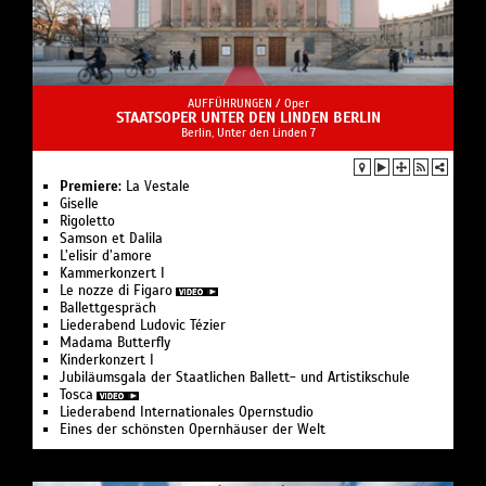
AUFFÜHRUNGEN /
Oper
STAATSOPER UNTER DEN LINDEN BERLIN
Berlin, Unter den Linden 7
Premiere:
La Vestale
Giselle
Rigoletto
Samson et Dalila
L’elisir d’amore
Kam­mer­kon­zert I
Le nozze di Figaro
Ballettgespräch
Liederabend Ludovic Tézier
Madama Butterfly
Kinderkonzert I
Jubiläumsgala der Staatlichen Ballett- und Artistikschule
Tosca
Liederabend Internationales Opernstudio
Eines der schönsten Opernhäuser der Welt