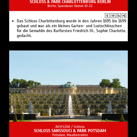
SCHLOSS & PARK CHARLOTTENBURG BERLIN
Berlin, Spandauer Damm 10-22
Das Schloss Charlottenburg wurde in den Jahren 1695 bis 1699
gebaut und war als ein kleines Garten- und Lustschlösschen
für die Gemahlin des Kurfürsten Friedrich III., Sophie Charlotte,
gedacht.
AUSFLÜGE /
Schloss
SCHLOSS SANSSOUCI & PARK POTSDAM
Potsdam, Maulbeerallee