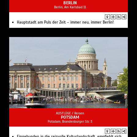
BERLIN
Berlin, Am Karlsbad 11
Hauptstadt am Puls der Zeit – immer neu, immer Berlin!
AUSFLÜGE /
Reisen
POTSDAM
Potsdam, Brandenburger Str. 3
Eingebunden in die reizvolle Kulturlandschaft, empfiehlt sich