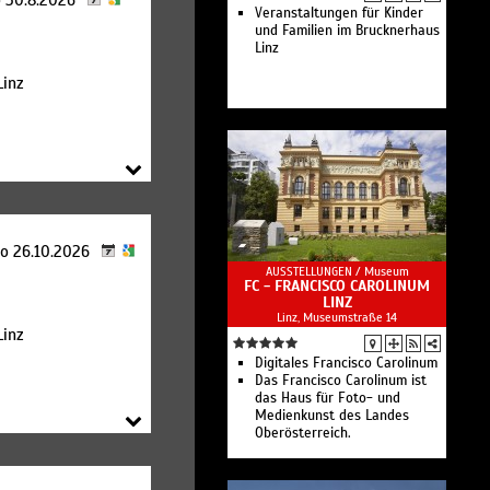
o 30.8.2026
Veranstaltungen für Kinder
und Familien im Brucknerhaus
Linz
inz
Mo 26.10.2026
AUSSTELLUNGEN /
Museum
FC - FRANCISCO CAROLINUM
LINZ
Linz, Museumstraße 14
inz
Digitales Francisco Carolinum
Das Francisco Carolinum ist
das Haus für Foto- und
Medienkunst des Landes
Oberösterreich.