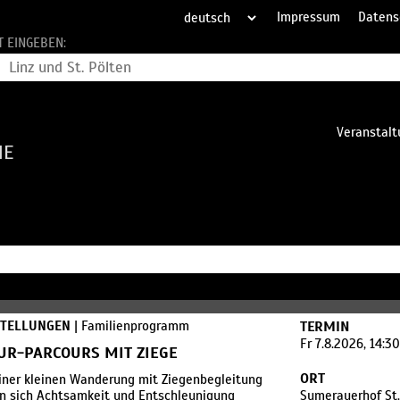
Impressum
Datens
T EINGEBEN:
Veranstalt
HE
STELLUNGEN
| Familienprogramm
TERMIN
Fr 7.8.2026, 14:3
UR-PARCOURS MIT ZIEGE
ORT
iner kleinen Wanderung mit Ziegenbegleitung
n sich Achtsamkeit und Entschleunigung
Sumerauerhof St.