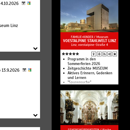
o 4.10.2026
seum Linz
3
FAMILIE+KINDER /
Museum
VOESTALPINE STAHLWELT LINZ
Linz, voestalpine-Straße 4
Programm in den
Sommerferien 2026
Zeitgeschichte MUSEUM
o 13.9.2026
Aktives Erinnern, Gedenken
und Lernen
"Spurensuche"
Wiedereröffnung
Ausstellungswelt
Expedition voestalpine -
Werkstour
Experience Tour
Family Paket
Guided Tour
Touren für Schulklassen
Die voestalpine Stahlwelt ist
ein Ort der Begegnung, an
SEHENSWÜRDIGKEITEN /
Kirche