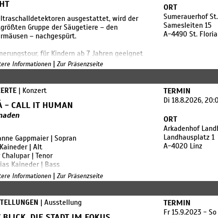
HT
ORT
Sumerauerhof St.
ltraschalldetektoren ausgestattet, wird der
Samesleiten 15
größten Gruppe der Säugetiere – den
A-4490 St. Flori
ermäusen – nachgespürt.
rungstour, für Kindern ab 7 Jahren geeignet
es Schuhwerk wird empfohlen
|
itere Informationen
Zur Präsenzseite
dung bis drei Tage vor dem Termin unter +43
720 52222 (Mo - Fr 09:00-15:00) oder
ERTE
| Konzert
TERMIN
rvermittlung@ooelkg.at
Di 18.8.2026, 20
Á - CALL IT HUMAN
ang: €5,- pro Person
naden
ORT
Arkadenhof Land
Landhausplatz 1
anne Gappmaier | Sopran
A-4020 Linz
 Kaineder | Alt
 Chalupar | Tenor
as Kaineder | Bass
|
itere Informationen
Zur Präsenzseite
okalquartett LALÁ besticht durch seinen
gartig homogenen Klang und versetzt das
ikum mit seinem umfangreichen Repertoire
STELLUNGEN
| Ausstellung
TERMIN
opsongs bis hin zu Jodlern in Staunen und
Fr 15.9.2023 - So
 BLICK. DIE STADT IM FOKUS
ng. Das Ensemble hat sich der hohen Kunst