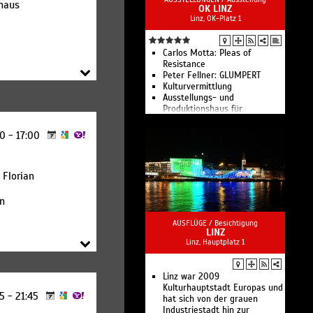
haus
OK LINZ
Linz, OK-Platz 1
Carlos Motta: Pleas of
Resistance
Peter Fellner: GLUMPERT
Kulturvermittlung
Ausstellungs- und
Produktionshaus für
zeitgenössische Kunst
OK im OÖ Kulturquartier
00 - 17:00
 Florian
an
AUSFLÜGE /
Besichtigung
LINZ
Linz, Hauptplatz 1
Linz war 2009
Kulturhauptstadt Europas und
15 - 21:45
hat sich von der grauen
Industriestadt hin zur