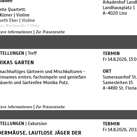
naden
Arkadenhof Land
Landhausplatz 1
nte Quartett:
A-4020 Linz
 Kürner | Violine
beth Eber | Violine
s Koslowsky | Viola
Kürner | Violoncello
|
itere Informationen
Zur Präsenzseite
rej Serkov | Bandoneon
talante Quartett und der ukrainische
STELLUNGEN
| Treff
TERMIN
oneon- Spieler Andrej Serkov unternehmen
 Ausflug in das Tango-Universum Astor
Fr 14.8.2026, 13:
IKAS GARTEN
ollas. Es erklingen Originalwerke des
tinischen Meisters sowie eigens für diese
ORT
nachhaltiges Gärtnern und Mischkulturen -
zung arrangierte Stücke rund um das
insames ernten, fachsimpeln und genießen
Sumerauerhof St.
neon, das Piazzollas Lieblingsinstrument
äuerin und Gartenfee Monika Putz.
Samesleiten 15
Ein Tangoerlebnis, zwar ohne Tanz, doch im
A-4490 St. Flori
 des Komponisten: »Für mich war der Tango
 mehr für das Ohr als für die Füße.«
|
itere Informationen
Zur Präsenzseite
STELLUNGEN
| Exkursion
TERMIN
Fr 14.8.2026, 20:
DERMÄUSE, LAUTLOSE JÄGER DER