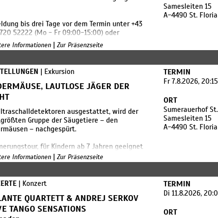
Samesleiten 15
A-4490 St. Flori
dung bis drei Tage vor dem Termin unter +43
720 52222 (Mo - Fr 09:00-15:00) oder
rvermittlung@ooelkg.at
|
itere Informationen
Zur Präsenzseite
STELLUNGEN
| Exkursion
TERMIN
Fr 7.8.2026, 20:1
DERMÄUSE, LAUTLOSE JÄGER DER
HT
ORT
Sumerauerhof St.
ltraschalldetektoren ausgestattet, wird der
Samesleiten 15
größten Gruppe der Säugetiere – den
A-4490 St. Flori
ermäusen – nachgespürt.
rungstour, für Kindern ab 7 Jahren geeignet
es Schuhwerk wird empfohlen
|
itere Informationen
Zur Präsenzseite
dung bis drei Tage vor dem Termin unter +43
720 52222 (Mo - Fr 09:00-15:00) oder
ERTE
| Konzert
TERMIN
rvermittlung@ooelkg.at
Di 11.8.2026, 20:
LANTE QUARTETT & ANDREJ SERKOV
ang: €5,- pro Person
IVE TANGO SENSATIONS
ORT