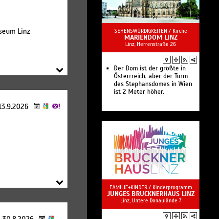
seum Linz
SEHENSWÜRDIGKEITEN /
Kirche
MARIENDOM LINZ
3
Linz, Herrenstraße 26
Der Dom ist der größte in
Österrreich, aber der Turm
des Stephansdomes in Wien
ist 2 Meter höher.
 13.9.2026
FAMILIE+KINDER /
Kinderprogramm
JUNGES BRUCKNERHAUS LINZ
Linz, Untere Donaulände 7