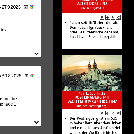
dem Menschen den Werkstoff
ALTER DOM LINZ
o 27.9.2026
Linz, Domgasse 3
Stahl und den voestalpine-
Konzern kennen und
multimedial erleben lernen.
Schon seit 1678 ziert der alte
Dom (auch Ignatiuskirche
inz
oder Jesuitenkirche genannt)
das Linzer Erscheinungsbild.
o 30.8.2026
AUSFLÜGE /
Kirche
PÖSTLINGBERG MIT
eum Linz
WALLFAHRTSBASILIKA LINZ
menade 1
Linz, Am Pöstlingberg 1
Der Pöstlingberg ist ein 539
m hoher Berg über dem linken
und ein beliebtes Ausflugsziel
wegen der Wallfahrtskirche,