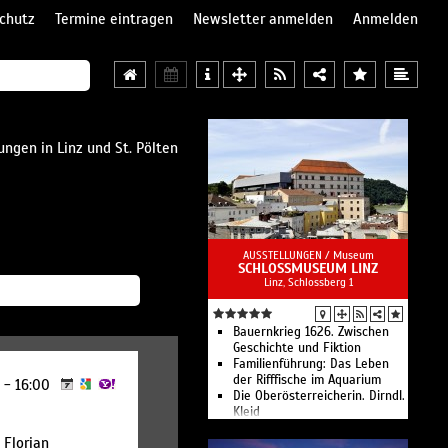
chutz
Termine eintragen
Newsletter anmelden
Anmelden
ungen in Linz und St. Pölten
AUSSTELLUNGEN /
Museum
SCHLOSSMUSEUM LINZ
Linz, Schlossberg 1
Bauern­krieg 1626. Zwischen
Geschichte und Fiktion
Familien­führung: Das Leben
der Rifffische im Aquarium
0 - 16:00
Die Oberösterreicherin. Dirndl.
Kleid
Gerhard Haderer
 Florian
Sepp Auer - Linie · Fläche ·