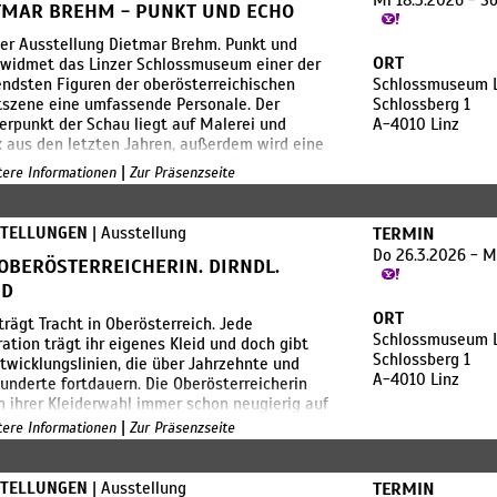
Mi 18.3.2026 - S
TMAR BREHM - PUNKT UND ECHO
hoben: Gewöhnliche Objekte erhalten neue
schätzung, nehmen eine neue Form an und
er Ausstellung Dietmar Brehm. Punkt und
affen neue Wirklichkeiten.
ORT
 widmet das Linzer Schlossmuseum einer der
ndsten Figuren der oberösterreichischen
Schlossmuseum L
ymbolik der Schnecke durchzieht die
szene eine umfassende Personale. Der
Schlossberg 1
ktion als Sinnbild von Fluidität – ein queeres
rpunkt der Schau liegt auf Malerei und
A-4010 Linz
ld aus der Natur. Fellner nutzt dieses Symbol
k aus den letzten Jahren, außerdem wird eine
 um einen Safe Space zu verorten und
ahl aus Brehms umfangreichem filmischen
ich den Modemarkt zu entschleunigen: Ei
|
itere Informationen
Zur Präsenzseite
gezeigt.
 der Zeichen
STELLUNGEN
| Ausstellung
TERMIN
Do 26.3.2026 - 
ar Brehms Kunst ist geprägt durch eine
 OBERÖSTERREICHERIN. DIRNDL.
wechselbare visuelle Bildsprache, häufig sind
ID
nige, prägnante Motive, die er auf die
ORT
and oder das Papier setzt. Trotz
trägt Tracht in Oberösterreich. Jede
Schlossmuseum L
rerkennbarer Formen und reduzierter
ation trägt ihr eigenes Kleid und doch gibt
Schlossberg 1
ngen sind seine Bildfindungen nie einfach zu
twicklungslinien, die über Jahrzehnte und
A-4010 Linz
ffrieren. Vielmehr ist es ein absurdes Spiel
underte fortdauern. Die Oberösterreicherin
eichen und vermeintlicher Codes, das seine
n ihrer Kleiderwahl immer schon neugierig auf
elt kennzeichnet.
iten, die sie gerne übernahm, sofern es ihre
|
itere Informationen
Zur Präsenzseite
chkeiten erlaubten. Dabei verblieb sie aber
t und Echo
gionalspezifischen Traditionen, die sich an
ls äußern. Nach dem Ende der
STELLUNGEN
| Ausstellung
TERMIN