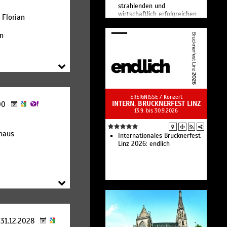
strahlenden und
wirtschaftlich erfolgreichen
 Florian
Kulturmetropole entwickelt.
an
EREIGNISSE /
Konzert
INTERN. BRUCKNERFEST LINZ
:00
13.9. bis 30.9.2026
haus
Internationales Brucknerfest
Linz 2026: endlich
 31.12.2028