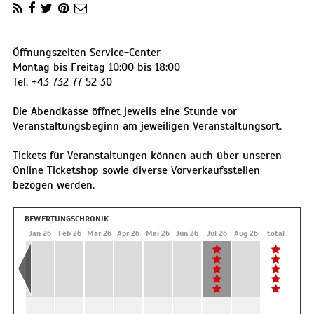
Öffnungszeiten Service-Center
Montag bis Freitag 10:00 bis 18:00
Tel. +43 732 77 52 30
Die Abendkasse öffnet jeweils eine Stunde vor
Veranstaltungsbeginn am jeweiligen Veranstaltungsort.
Tickets für Veranstaltungen können auch über unseren
Online Ticketshop sowie diverse Vorverkaufsstellen
bezogen werden.
BEWERTUNGSCHRONIK
Dez 25
Jan 26
Feb 26
Mär 26
Apr 26
Mai 26
Jun 26
Jul 26
Aug 26
total