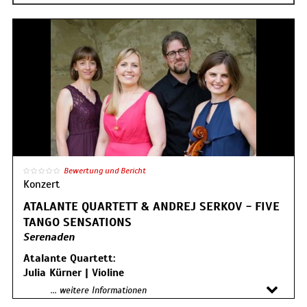
Bewertung und Bericht
Konzert
ATALANTE QUARTETT & ANDREJ SERKOV - FIVE
TANGO SENSATIONS
Serenaden
Atalante Quartett:
Julia Kürner | Violine
Elisabeth Eber | Violine
... weitere Informationen
Thomas Koslowsky | Viola