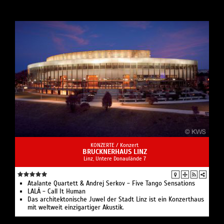
Das Vokalquartett LALÁ besticht durch seinen
einzigartig homogenen Klang und versetzt das
Publikum mit seinem umfangreichen Repertoire von
Popsongs bis hin zu Jodlern in Staunen und Rührung.
Das Ensemble hat sich der hohen Kunst des A-
cappella-Gesangs verschrieben und verwandelt die
ursprünglichste Ausdrucksform des Menschen in ein
Hörerlebnis mit Ecken und Kanten, zum Klangbaden
und Ohrenspitzen, zum Nachdenken und Schmunzeln
zugleich.
KONZERTE /
Konzert
BRUCKNERHAUS LINZ
Linz, Untere Donaulände 7
Atalante Quartett & Andrej Serkov - Five Tango Sensations
LALÁ - Call It Human
Das architektonische Juwel der Stadt Linz ist ein Konzerthaus
mit weltweit einzigartiger Akustik.