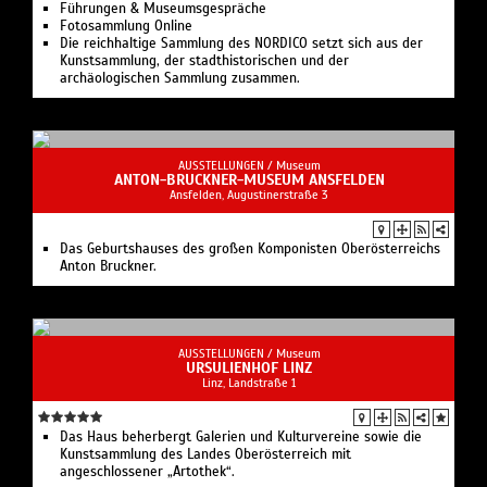
Führungen & Museumsgespräche
Fotosammlung Online
Die reichhaltige Sammlung des NORDICO setzt sich aus der
Kunstsammlung, der stadthistorischen und der
archäologischen Sammlung zusammen.
AUSSTELLUNGEN /
Museum
ANTON-BRUCKNER-MUSEUM ANSFELDEN
Ansfelden, Augustinerstraße 3
Das Geburtshauses des großen Komponisten Oberösterreichs
Anton Bruckner.
AUSSTELLUNGEN /
Museum
URSULIENHOF LINZ
Linz, Landstraße 1
Das Haus beherbergt Galerien und Kulturvereine sowie die
Kunstsammlung des Landes Oberösterreich mit
angeschlossener „Artothek“.