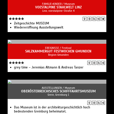
FAMILIE+KINDER /
Museum
VOESTALPINE STAHLWELT LINZ
Linz, voestalpine-Straße 4
Zeitgeschichte MUSEUM
Wiedereröffnung Ausstellungswelt
EREIGNISSE /
Festival
SALZKAMMERGUT FESTWOCHEN GMUNDEN
Region Gmunden
grey time – Jeremias Altmann & Andreas Tanzer
AUSSTELLUNGEN /
Museum
OBERÖSTERREICHISCHES SCHIFFFAHRTSMUSEUM
Grein, Greinburg 1
Das Museum ist in der architekturgeschichtlich hoch
bedeutenden Greinburg beheimatet.