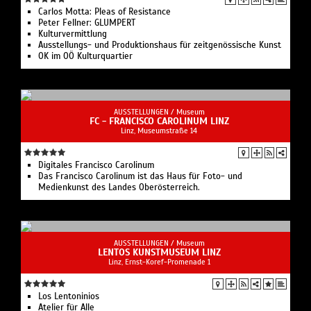
Carlos Motta: Pleas of Resistance
Peter Fellner: GLUMPERT
Kulturvermittlung
Ausstellungs- und Produktionshaus für zeitgenössische Kunst
OK im OÖ Kulturquartier
AUSSTELLUNGEN /
Museum
FC - FRANCISCO CAROLINUM LINZ
Linz, Museumstraße 14
Digitales Francisco Carolinum
Das Francisco Carolinum ist das Haus für Foto- und
Medienkunst des Landes Oberösterreich.
AUSSTELLUNGEN /
Museum
LENTOS KUNSTMUSEUM LINZ
Linz, Ernst-Koref-Promenade 1
Los Len­to­ni­ni­os
Ate­lier für Alle