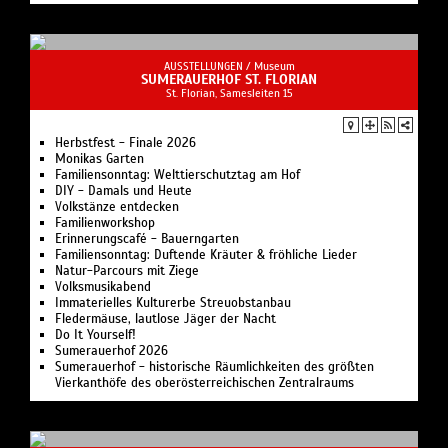
AUSSTELLUNGEN /
Museum
SUMERAUERHOF ST. FLORIAN
St. Florian, Samesleiten 15
Herbstfest - Finale 2026
Monikas Garten
Familiensonntag: Welt­tier­schutz­tag am Hof
DIY - Damals und Heute
Volkstänze entdecken
Familienworkshop
Erinnerungs­café - Bauerngarten
Familiensonntag: Duftende Kräuter & fröhliche Lieder
Natur-Parcours mit Ziege
Volksmusikabend
Immaterielles Kulturerbe Streuobstanbau
Fledermäuse, lautlose Jäger der Nacht
Do It Yourself!
Sumerauerhof 2026
Sumerauerhof - historische Räumlichkeiten des größten
Vierkanthöfe des oberösterreichischen Zentralraums