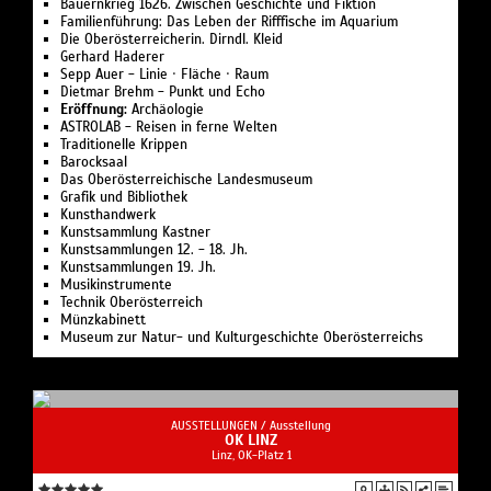
Bauern­krieg 1626. Zwischen Geschichte und Fiktion
Familien­führung: Das Leben der Rifffische im Aquarium
Jede Form der Vervielfältigung, Verbreitung oder
Die Oberösterreicherin. Dirndl. Kleid
sonstigen Verwertung der bereitgestellten
Gerhard Haderer
Abbildungen, Inhalte und Daten, gleichgültig ob für
Sepp Auer - Linie · Fläche · Raum
Dietmar Brehm - Punkt und Echo
kommerzielle oder nicht-kommerzielle Zwecke,
Eröffnung:
Archäologie
ausgenommen zum eigenen und privaten Gebrauch, ist
ASTROLAB - Reisen in ferne Welten
untersagt. Ein Zuwiderhandeln kann urheberrechtliche
Traditionelle Krippen
Barocksaal
Folgen nach sich ziehen.
Das Oberösterreichische Landesmuseum
Grafik und Bibliothek
Kunsthandwerk
Kunstsammlung Kastner
Kunstsammlungen 12. - 18. Jh.
Kunstsammlungen 19. Jh.
Musikinstrumente
Technik Oberösterreich
Münzkabinett
Museum zur Natur- und Kulturgeschichte Oberösterreichs
AUSSTELLUNGEN /
Ausstellung
OK LINZ
Linz, OK-Platz 1