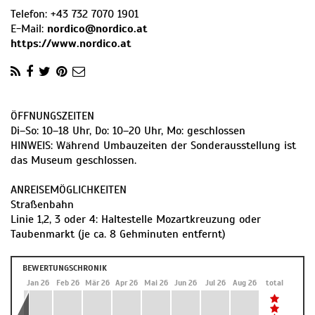
Telefon:
+43 732 7070 1901
E-Mail:
nordico@nordico.at
https://www.nordico.at
ÖFFNUNGSZEITEN
Di–So: 10–18 Uhr, Do: 10–20 Uhr, Mo: geschlos­sen
HINWEIS: Während Umbauzeiten der Sonderausstellung ist
das Museum geschlossen.
ANREISEMÖGLICHKEITEN
Straßenbahn
Linie 1,2, 3 oder 4: Haltestelle Mozartkreuzung oder
Taubenmarkt (je ca. 8 Gehminuten entfernt)
BEWERTUNGSCHRONIK
Dez 25
Jan 26
Feb 26
Mär 26
Apr 26
Mai 26
Jun 26
Jul 26
Aug 26
total