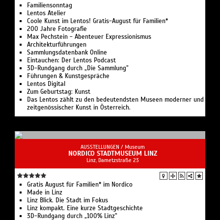
Familiensonntag
Lentos Atelier
Coo­le Kunst im Lentos! Gra­tis-August für Familien*
200 Jah­re Fotografie
Max Pech­stein - Aben­teu­er Expressionismus
Archi­tek­tur­füh­run­gen
Samm­lungs­da­ten­bank Online
Ein­tau­chen: Der Lentos Podcast
3D-Rund­gang durch ​„Die Sammlung”
Füh­run­gen & Kunstgespräche
Lentos Digi­tal
Zum Geburts­tag: Kunst
Das Lentos zählt zu den bedeutendsten Museen moderner und
zeitgenössischer Kunst in Österreich.
AUSSTELLUNGEN /
Museum
NORDICO STADTMUSEUM LINZ
Linz, Dametzstraße 23
Gratis August für Familien* im Nordico
Made in Linz
Linz Blick. Die Stadt im Fokus
Linz kompakt. Eine kurze Stadtgeschichte
3D-Rund­gang durch ​„100% Linz”