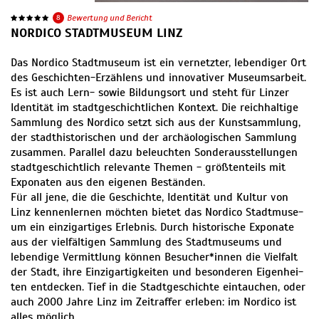
8
Bewertung und Bericht
NORDICO STADTMUSEUM LINZ
Das Nordico Stadtmuseum ist ein vernetzter, lebendiger Ort
des Geschichten-Erzählens und innovativer Museumsarbeit.
Es ist auch Lern- sowie Bildungsort und steht für Linzer
Identität im stadtgeschichtlichen Kontext. Die reich­hal­ti­ge
Samm­lung des Nordico setzt sich aus der Kunst­samm­lung,
der stadt­his­to­ri­schen und der archäo­lo­gi­schen Samm­lung
zusam­men. Parallel dazu beleuchten Sonderausstellungen
stadtgeschichtlich relevante Themen - größtenteils mit
Exponaten aus den eigenen Beständen.
Für all jene, die die Geschich­te, Iden­ti­tät und Kul­tur von
Linz ken­nen­ler­nen möch­ten bietet das Nordico Stadt­mu­se­
um ein ein­zig­ar­ti­ges Erleb­nis. Durch his­to­ri­sche Expo­na­te
aus der viel­fäl­ti­gen Samm­lung des Stadt­mu­se­ums und
leben­di­ge Ver­mitt­lung kön­nen Besucher*innen die Viel­falt
der Stadt, ihre Ein­zig­ar­tig­kei­ten und beson­de­ren Eigen­hei­
ten ent­de­cken. Tief in die Stadt­ge­schich­te ein­tau­chen, oder
auch 2000 Jah­re Linz im Zeit­raf­fer erle­ben: im Nordico ist
alles möglich.