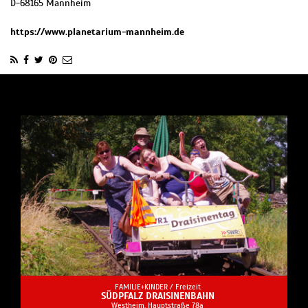
D
-
68165
Mannheim
https://www.planetarium-mannheim.de
FAMILIE+KINDER /
Freizeit
SÜDPFALZ DRAISINENBAHN
Westheim, Hauptstraße 78a