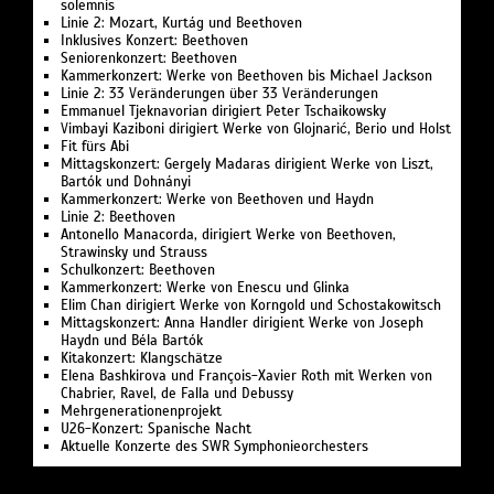
solemnis
Linie 2: Mozart, Kurtág und Beethoven
Inklusives Konzert: Beethoven
Seniorenkonzert: Beethoven
Kammerkonzert: Werke von Beethoven bis Michael Jackson
Linie 2: 33 Veränderungen über 33 Veränderungen
Emmanuel Tjeknavorian dirigiert Peter Tschaikowsky
Vimbayi Kaziboni dirigiert Werke von Glojnarić, Berio und Holst
Fit fürs Abi
Mittagskonzert: Gergely Madaras dirigient Werke von Liszt,
Bartók und Dohnányi
Kammerkonzert: Werke von Beethoven und Haydn
Linie 2: Beethoven
Antonello Manacorda, dirigiert Werke von Beethoven,
Strawinsky und Strauss
Schulkonzert: Beethoven
Kammerkonzert: Werke von Enescu und Glinka
Elim Chan dirigiert Werke von Korngold und Schostakowitsch
Mittagskonzert: Anna Handler dirigient Werke von Joseph
Haydn und Béla Bartók
Kitakonzert: Klangschätze
Elena Bashkirova und François-Xavier Roth mit Werken von
Chabrier, Ravel, de Falla und Debussy
Mehrgenerationenprojekt
U26-Konzert: Spanische Nacht
Aktuelle Konzerte des SWR Symphonieorchesters