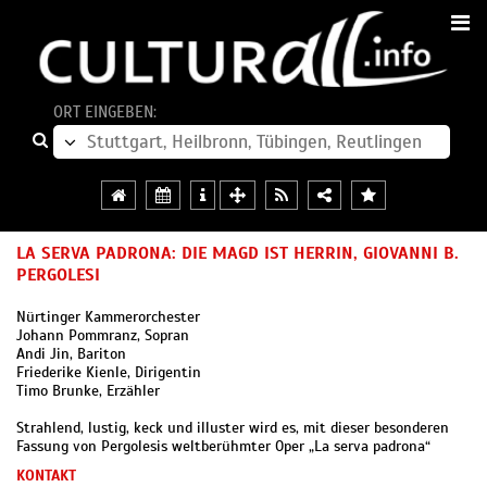
ORT EINGEBEN:
LA SERVA PADRONA: DIE MAGD IST HERRIN, GIOVANNI B.
PERGOLESI
Nürtinger Kammerorchester
Johann Pommranz, Sopran
Andi Jin, Bariton
Friederike Kienle, Dirigentin
Timo Brunke, Erzähler
Strahlend, lustig, keck und illuster wird es, mit dieser besonderen
Fassung von Pergolesis weltberühmter Oper „La serva padrona“
KONTAKT