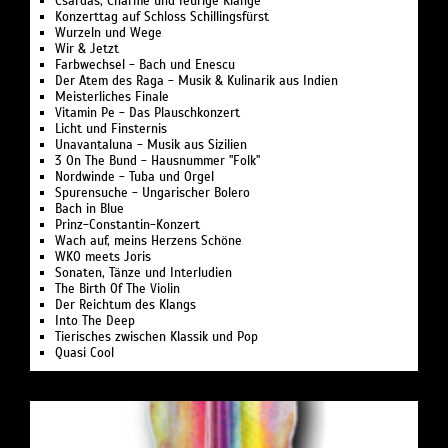
Csárdás, Charme und feurige Klänge
Konzerttag auf Schloss Schillingsfürst
Wurzeln und Wege
Wir & Jetzt
Farbwechsel - Bach und Enescu
Der Atem des Raga - Musik & Kulinarik aus Indien
Meisterliches Finale
Vitamin Pe - Das Plauschkonzert
Licht und Finsternis
Unavantaluna - Musik aus Sizilien
3 On The Bund - Hausnummer "Folk"
Nordwinde - Tuba und Orgel
Spurensuche - Ungarischer Bolero
Bach in Blue
Prinz-Constantin-Konzert
Wach auf, meins Herzens Schöne
WKO meets Joris
Sonaten, Tänze und Interludien
The Birth Of The Violin
Der Reichtum des Klangs
Into The Deep
Tierisches zwischen Klassik und Pop
Quasi Cool