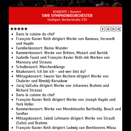
KONZERTE /
Konzert
SWR SYMPHONIEORCHESTER
Stuttgart, Neckarstraße 230
Dans la cuisine du chef
François-Xavier Roth dirigiert Werke von Rameau, Verunelli
und Haydn
Familienkonzert: Kleine Wunder
Kammerkonzert: Werke von Britten, Mozart und Bartók
Isabelle Faust und François-Xavier Roth mit Werken von
Manoury und Strauss
Schulkonzert: Märchenklänge
Kitakonzert: Ich bin ich - und wer bist du?
Mittagskonzert: Swann Van Rechem dirigiert Werke von
Chabrier und Rimskij-Korsakow
Juraj Valčuha dirigiert Werke von Johannes Brahms und
Richard Strauss
Dans la cuisine du chef
François-Xavier Roth dirigiert Werke von Joseph Haydn und
York Höller
Kammerkonzert: Werke von Mendelssohn Bartholdy, Beach und
Senfter
Mittagskonzert: Jakob Lehmann dirigiert Werke von Strauß
(Sohn) und Brahms
François-Xavier Roth dirigiert Ludwig van Beethovens Missa