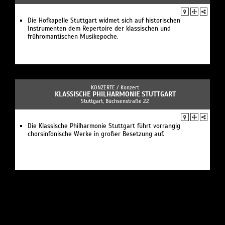
Die Hofkapelle Stuttgart widmet sich auf historischen
Instrumenten dem Repertoire der klassischen und
frühromantischen Musikepoche.
KONZERTE /
Konzert
KLASSISCHE PHILHARMONIE STUTTGART
Stuttgart, Büchsenstraße 22
Die Klassische Philharmonie Stuttgart führt vorrangig
chorsinfonische Werke in großer Besetzung auf.
KONZERTE /
Musik
IL GUSTO BAROCCO
Stuttgart, Augustenstraße 56