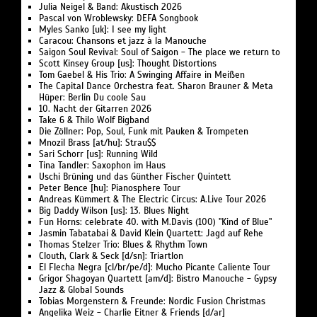
Julia Neigel & Band: Akustisch 2026
Pascal von Wroblewsky: DEFA Songbook
Myles Sanko [uk]: I see my light
Caracou: Chansons et jazz à la Manouche
Saigon Soul Revival: Soul of Saigon - The place we return to
Scott Kinsey Group [us]: Thought Distortions
Tom Gaebel & His Trio: A Swinging Affaire in Meißen
The Capital Dance Orchestra feat. Sharon Brauner & Meta
Hüper: Berlin Du coole Sau
10. Nacht der Gitarren 2026
Take 6 & Thilo Wolf Bigband
Die Zöllner: Pop, Soul, Funk mit Pauken & Trompeten
Mnozil Brass [at/hu]: Strau$$
Sari Schorr [us]: Running Wild
Tina Tandler: Saxophon im Haus
Uschi Brüning und das Günther Fischer Quintett
Peter Bence [hu]: Pianosphere Tour
Andreas Kümmert & The Electric Circus: A.Live Tour 2026
Big Daddy Wilson [us]: 13. Blues Night
Fun Horns: celebrate 40. with M.Davis (100) "Kind of Blue"
Jasmin Tabatabai & David Klein Quartett: Jagd auf Rehe
Thomas Stelzer Trio: Blues & Rhythm Town
Clouth, Clark & Seck [d/sn]: Triartlon
El Flecha Negra [cl/br/pe/d]: Mucho Picante Caliente Tour
Grigor Shagoyan Quartett [am/d]: Bistro Manouche - Gypsy
Jazz & Global Sounds
Tobias Morgenstern & Freunde: Nordic Fusion Christmas
Angelika Weiz - Charlie Eitner & Friends [d/ar]