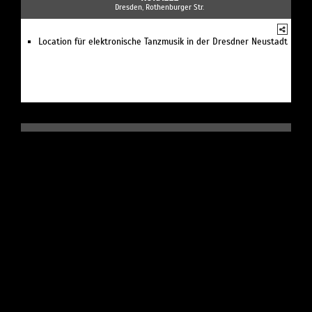
Dresden, Rothenburger Str.
Location für elektronische Tanzmusik in der Dresdner Neustadt
KONZERTE /
Kulturveranstaltung
STUDENTENCLUB BÄRENZWINGER DRESDEN
Dresden, Brühlscher Garten 1
Location für Partys und Kulturevents sowie Kneipe in
historischer Befestigungsanlage mit überdachtem Innenhof
KONZERTE /
Orchester
JUGENDBLASORCHESTER SEBNITZ
Sebnitz, Am Helmelsberg 5