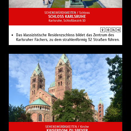
SEHENSWÜRDIGKEITEN /
Schloss
SCHLOSS KARLSRUHE
Karlsruhe, Schloßbezirk 10
Das klassizistische Residenzschloss bildet das Zentrum des
Karlsruher Fächers, zu dem strahlenförmig 32 Straßen führen.
SEHENSWÜRDIGKEITEN /
Kirche
KAISERDOM ZU SPEYER