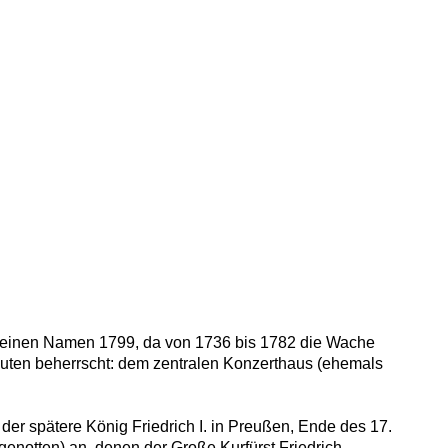
m seinen Namen 1799, da von 1736 bis 1782 die Wache
auten beherrscht: dem zentralen Konzerthaus (ehemals
, der spätere König Friedrich I. in Preußen, Ende des 17.
ugenotten) an, denen der Große Kurfürst Friedrich