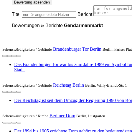
Bewertung absenden
Titel
Bericht
Bewertungen & Berichte
Gendarmenmarkt
Brandenburger Tor Berlin
Sehenswürdigkeiten /
Gebäude
Berlin, Pariser Pla
Das Brandenburger Tor war bis zum Jahre 1989 ein Symbol für d
Stadt.
Reichstag Berlin
Sehenswürdigkeiten /
Gebäude
Berlin, Willy-Brandt-Str. 1
Der Reichstag ist seit dem Umzug der Regierung 1990 von Bon
Berliner Dom
Sehenswürdigkeiten /
Kirche
Berlin, Lustgarten 1
Der 1894 bis 1905 errichtete Dom gehört zu den bedeutendsten