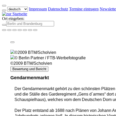
Impressum
Datenschutz
Termine eintragen
Newslette
Ort eingeben:
©2009 BTM/Scholvien
Bewertung und Bericht
Gendarmenmarkt
Der Gendarmenmarkt gehört zu den schönsten Plätzen B
und die Ställe des Garderegiment „Gens d´armes“ dort
Schauspielhaus), welches vom dem Deutschen Dom und
Der Platz entstand ab 1688 nach Plänen von Johann Arnold
Jahrhunderts anlegen ließ. In diesem historischen Viert