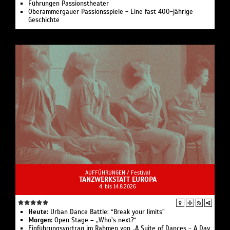
Führungen Passionstheater
Oberammergauer Passionsspiele - Eine fast 400-jährige
Geschichte
AUFFÜHRUNGEN /
Festival
TANZWERKSTATT EUROPA
4. bis 14.8.2026
Heute:
Urban Dance Battle: “Break your limits”
Morgen:
Open Stage – „Who’s next?“
Einführungsvortrag im Rahmen von „A Suite of Dances - A Day