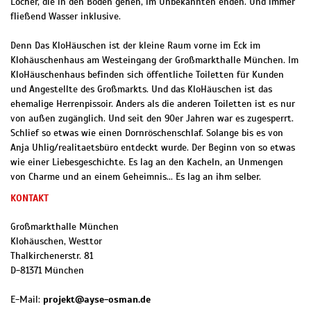
Löcher, die in den Boden gehen, im Unbekannten enden. Und immer
fließend Wasser inklusive.
Denn Das KloHäuschen ist der kleine Raum vorne im Eck im
Klohäuschenhaus am Westeingang der Großmarkthalle München. Im
KloHäuschenhaus befinden sich öffentliche Toiletten für Kunden
und Angestellte des Großmarkts. Und das KloHäuschen ist das
ehemalige Herrenpissoir. Anders als die anderen Toiletten ist es nur
von außen zugänglich. Und seit den 90er Jahren war es zugesperrt.
Schlief so etwas wie einen Dornröschenschlaf. Solange bis es von
Anja Uhlig/realitaetsbüro entdeckt wurde. Der Beginn von so etwas
wie einer Liebesgeschichte. Es lag an den Kacheln, an Unmengen
von Charme und an einem Geheimnis... Es lag an ihm selber.
KONTAKT
Großmarkthalle München
Klohäuschen, Westtor
Thalkirchenerstr. 81
D
-
81371
München
E-Mail:
projekt@ayse-osman.de