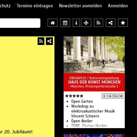
chutz
Termine eintragen
Newsletter anmelden
Anmelden
EREIGNISSE /
Kulturveranstaltung
HAUS DER KUNST MÜNCHEN
München, Prinzregentenstraße 1
Open Garten
Workshop zu
elektroakustischer Musik
Vincent Scheers
Open Atelier
TUNE. Florian Hecker
präsentiert Natural Selection
hr 20. Jubiläum!
live