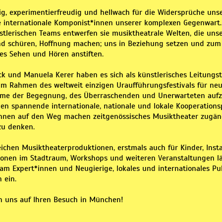
, experimentierfreudig und hellwach für die Widersprüche unser
e internationale Komponist*innen unserer komplexen Gegenwart
stlerischen Teams entwerfen sie musiktheatrale Welten, die unse
d schüren, Hoffnung machen; uns in Beziehung setzen und zum
s Sehen und Hören anstiften.
ck und Manuela Kerer haben es sich als künstlerisches Leitung
m Rahmen des weltweit einzigen Uraufführungsfestivals für ne
ume der Begegnung, des Überraschenden und Unerwarteten aufzu
hen spannende internationale, nationale und lokale Kooperations
ihnen auf den Weg machen zeitgenössisches Musiktheater zugäng
zu denken.
eichen Musiktheaterproduktionen, erstmals auch für Kinder, Insta
ionen im Stadtraum, Workshops und weiteren Veranstaltungen l
eam Expert*innen und Neugierige, lokales und internationales P
 ein.
n uns auf Ihren Besuch in München!