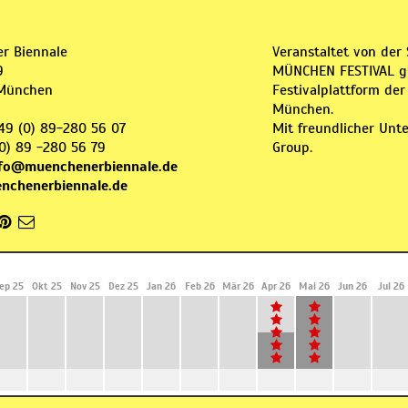
r Biennale
Veranstaltet von de
9
MÜNCHEN FESTIVAL gG
München
Festivalplattform de
München.
49 (0) 89-280 56 07
Mit freundlicher Un
0) 89 -280 56 79
Group.
nfo@muenchenerbiennale.de
chenerbiennale.de
ep 25
Okt 25
Nov 25
Dez 25
Jan 26
Feb 26
Mär 26
Apr 26
Mai 26
Jun 26
Jul 26