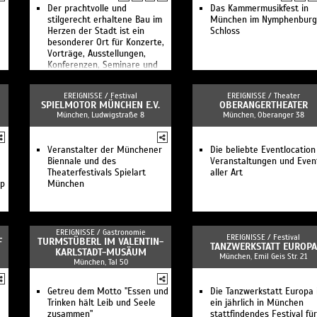
Der prachtvolle und
Das Kammermusikfest in
stilgerecht erhaltene Bau im
München im Nymphenburg
Herzen der Stadt ist ein
Schloss
besonderer Ort für Konzerte,
Vorträge, Ausstellungen,
Konferenzen, Seminare und
Festivitäten aller Art.
EREIGNISSE /
Festival
EREIGNISSE /
Theater
SPIELMOTOR MÜNCHEN E.V.
OBERANGERTHEATER
München, Ludwigstraße 8
München, Oberanger 38
Veranstalter der Münchener
Die beliebte Eventlocation
.
Biennale und des
Veranstaltungen und Even
Theaterfestivals Spielart
aller Art
up
München
EREIGNISSE /
Gastronomie
EREIGNISSE /
Festival
F
TURMSTÜBERL IM VALENTIN-
TANZWERKSTATT EUROPA
KARLSTADT-MUSÄUM
München, Emil Geis Str. 21
München, Tal 50
Getreu dem Motto "Essen und
Die Tanzwerkstatt Europa 
Trinken hält Leib und Seele
ein jährlich in München
zusammen"
stattfindendes Festival für