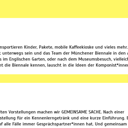
sportieren Kinder, Pakete, mobile Kaffeekioske und vieles mehr.
adt unterwegs sein und das Team der Münchener Biennale in den
 es im Englischen Garten, oder nach dem Museumsbesuch, vielleic
t die Biennale kennen, lauscht in die Ideen der Komponist*innen
 für den Mai.
ählten Vorstellungen machen wir GEMEINSAME SACHE. Nach einer
stellung für ein Kennenlerngetränk und eine kurze Einführung. 
uf alle Fälle immer Gesprächspartner*innen hat. Und gemeinsam