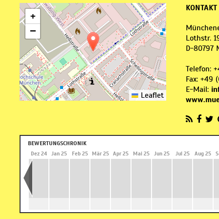
KONTAKT
+
Münchene
−
Lothstr. 1
D
-
80797
Telefon:
+
Fax:
+49 (
E-Mail:
i
Leaflet
www.muen
BEWERTUNGSCHRONIK
 24
Nov 24
Dez 24
Jan 25
Feb 25
Mär 25
Apr 25
Mai 25
Jun 25
Jul 25
Aug 25
S