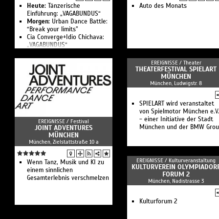
Heute:
Tänzerische
Auto des Monats
Einführung: „VAGABUNDUS“
Morgen:
Urban Dance Battle:
“Break your limits”
Cia Converge+Idio Chichava:
„VAGABUNDUS“
Helena Araújo: „and it gets
better“
EREIGNISSE /
Theater
Open Stage – „Who’s next?“
THEATERFESTIVAL SPIELART
Einführungsvortrag im
MÜNCHEN
München, Ludwigstr. 8
Rahmen von „A Suite of
Dances - A Day In The Studio“
Bewegte Einführung: „A Suite
SPIELART wird veranstaltet
of Dances - A Day In The
von Spielmotor München e.V
Studio“
- einer Initiative der Stadt
EREIGNISSE /
Festival
Dance On Ensemble:
München und der BMW Gro
JOINT ADVENTURES
Dorothée Munyaneza, Cie
MÜNCHEN
Kadidi: „Toi, moi, Tituba…“
München, Zielstattstraße 10 a
Experimental Jam
Final Lecture & Party
EREIGNISSE /
Kulturveranstaltung
Wenn Tanz, Musik und KI zu
KULTURVEREIN OLYMPIADOR
einem sinnlichen
FORUM 2
Gesamterlebnis verschmelzen
München, Nadistrasse 3
Kulturforum 2