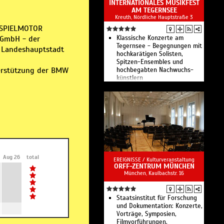
INTERNATIONALES MUSIKFEST
AM TEGERNSEE
Kreuth, Nördliche Hauptstraße 3
r SPIELMOTOR
mbH ­­- der
Klassische Konzerte am
Tegernsee - Begegnungen mit
r Landeshauptstadt
hochkarätigen Solisten,
Spitzen-Ensem­bles und
terstützung der BMW
hochbegabten Nach­wuchs­
künstlern
Aug 26
total
EREIGNISSE /
Kulturveranstaltung
ORFF-ZENTRUM MÜNCHEN
München, Kaulbachstr. 16
Staatsinstitut für Forschung
und Dokumentation: Konzerte,
Vorträge, Symposien,
Filmvorführungen,