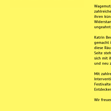
Wagemutig
zahlreich
ihren kün
Widerstan
ungeahnte
Katrin Be
gemacht i
diese Rä
Seite ste
sich mit 
und neu 
Mit zahlr
Intervent
Festivalt
Entdecken
Wir freue