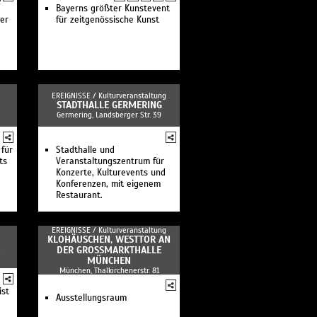
Bayerns größter Kunstevent
er
für zeitgenössische Kunst
EREIGNISSE /
Kulturveranstaltung
STADTHALLE GERMERING
Germering, Landsberger Str. 39
 für
Stadthalle und
ts
Veranstaltungszentrum für
Konzerte, Kulturevents und
Konferenzen, mit eigenem
Restaurant.
EREIGNISSE /
Kulturveranstaltung
KLOHÄUSCHEN, WESTTOR AN
DER GROSSMARKTHALLE M
ÜNCHEN
München, Thalkirchenerstr. 81
ist
Ausstellungsraum