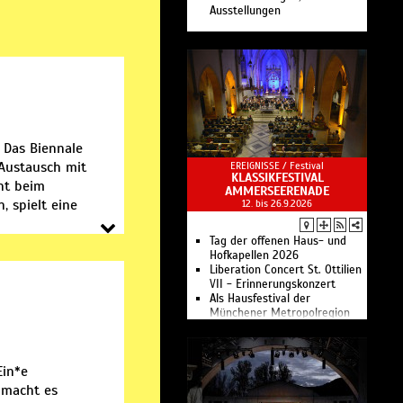
Ausstellungen
 Das Biennale
 Austausch mit
EREIGNISSE /
Festival
KLASSIKFESTIVAL
ht beim
AMMERSEERENADE
, spielt eine
12. bis 26.9.2026
Tag der offenen Haus- und
Hofkapellen 2026
Liberation Concert St. Ottilien
VII - Erinnerungskonzert
Als Hausfestival der
Münchener Metropolregion
lädt das Klassik- und
Artfestival AMMERSEErenade
an den idyllischen Ammersee
Ein*e
ein.
 macht es