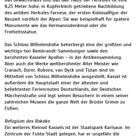
das Gewächshaus und das Ball-haus. Der Herkules ist eine
8,25 Meter hohe, in Kupferblech getriebene Nachbildung
des antiken Herkules Farnese, der ersten Kolossalfigur der
Neuzeit nördlich der Alpen. Sie war beispielhaft für spätere
Monumente wie das Hermannsdenkmal oder die
Freiheitsstatue.
Das Schloss Wilhelmshöhe beherbergt eine der größten und
wichtigs-ten Rembrandt-Sammlungen sowie den
berühmten Kasseler Apollon – in der Antikensammlung.
Aber auch die Werke weltberühmter Alter Meister wie
Cranach, Dürer, Rubens, van Dyck und Tizian sind im
Mittelteil von Schloss Wilhelmshöhe ausgestellt. Kassel ist
außerdem die Hauptstadt einer der ältesten und
beliebtesten Ferienrouten Deutschlands, der Deutschen
Märchenstraße und legt seinen Besuchern in einem seiner
zahlreichen Museen die ganze Welt der Brüder Grimm zu
Füßen.
Refugium des Rokoko
Ein weiteres Kleinod Kassels ist der Staatspark Karlsaue. Im
Zentrum der Fulda-Stadt gelegen, har er ungefähr die