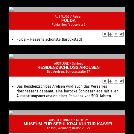
AUSFLÜGE /
Reisen
FULDA
Fulda, Bonifatiusplatz 1
Fulda – Hessens schönste Barockstadt
AUSFLÜGE /
Schloss
RESIDENZSCHLOSS AROLSEN
Bad Arolsen, Schlossstraße 27
Das Residenzschloss Arolsen wird auch das Versailles
Nordhessens genannt, eine barocke Schlossanlage mit allen
Ausstattungsmerkmalen einer Residenz vor 300 Jahren.
AUSSTELLUNGEN /
Museum
MUSEUM FÜR SEPULKRALKULTUR KASSEL
Kassel, Weinbergstraße 25-27