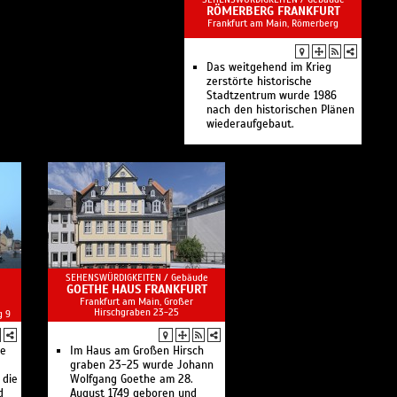
RÖMERBERG FRANKFURT
Frankfurt am Main, Römerberg
Das weitgehend im Krieg
zerstörte historische
Stadtzentrum wurde 1986
nach den historischen Plänen
wiederaufgebaut.
SEHENSWÜRDIGKEITEN /
Gebäude
GOETHE HAUS FRANKFURT
Frankfurt am Main, Großer
Hirschgraben 23-25
g 9
de
Im Haus am Großen Hirsch
graben 23-25 wurde Johann
 die
Wolfgang Goethe am 28.
d
August 1749 geboren und