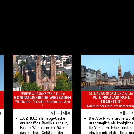
SEHENSWÜRDIGKEITEN /
Kirche
SEHENSWÜRDIGKEITEN /
Kirche
ALTE NIKOLAIKIRCHE
BONIFATIUSKIRCHE WIESBADEN
FRANKFURT
Wiesbaden, Christian-Spielmann-Weg
2
Frankfurt am Main, Am Römerber
1852-1862 als neogotische
Die Alte Nikolaikirche wur
dreischiffige Basilika erbaut,
ursprünglich als königliche
ist der Westturm mit 98 m
Hofkirche errichtet und ist
das höchste Gebäude der
einzige mittelalterliche un