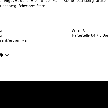
er Engel, Goldener Greif, Wilder Mann, Kleiner Dachsberg, Große
aubenberg, Schwarzer Stern.
g
Anfahrt:
g
Haltestelle U4 / 5 D
Frankfurt am Main