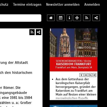
chutz
Termine eintragen
Newsletter anmelden
Anmelden
SEHENSWÜRDIGKEITEN /
Kirche
ung der Altstadt
KAISERDOM FRANKFURT
Frankfurt am Main, Domplatz 14
ch den historischen
Aus dem Gotteshaus der
karolingschen Kaiserpfalz
hervorgegangen, gründet der
er Römer. Die
Kaiserdom zu Frankfurt am
 Eingangsgebäude
Main auf Resten einer kleinen
t eine 1981 bis 1984
merowingischen Kapelle.
ählen u. a.: Großer