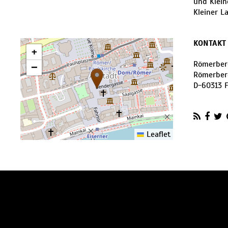
und Klein
Kleiner L
KONTAKT
+
Römerber
−
Römerber
D
-
60313
Leaflet