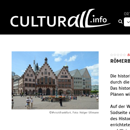
OR
B
RÖMERB
Die histo
durch die
Das histo
Plänen wi
Auf der W
Südseite 
©#visitfrankfurt, Foto: Holger Ullmann
des Histo
errichtet