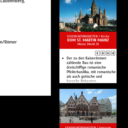
r Laubenberg,
SEHENSWÜRDIGKEITEN /
Kirche
DOM ST. MARTIN MAINZ
om/Römer
Mainz, Markt 10
Der zu den Kaiserdomen
zählende Bau ist eine
dreischiffige romanische
Pfeilerbasilika, mit romanische
als auch gotische und
barocke Anbauten.
SEHENSWÜRDIGKEITEN /
Gebäude