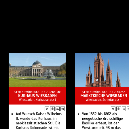
SEHENSWÜRDIGKEITEN /
Gebäude
SEHENSWÜRDIGKEITEN /
Kirche
KURHAUS WIESBADEN
MARKTKIRCHE WIESBADEN
Wiesbaden, Kurhausplatz 1
Wiesbaden, Schloßplatz 4
Auf Wunsch Kaiser Wilhelms
Von 1852 bis 1862 als
II. wurde das Kurhaus im
neogotische dreischiffige
neoklassizistischen Stil. Die
Basilika erbaut, ist der
Kurhaus Kolonnade ist mit
Westturm mit 98 m das