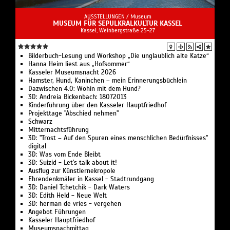
AUSSTELLUNGEN /
Museum
MUSEUM FÜR SEPULKRALKULTUR KASSEL
Kassel, Weinbergstraße 25-27
Bilderbuch-Lesung und Workshop „Die unglaublich alte Katze“
Hanna Heim liest aus „Hofsommer“
Kasseler Museumsnacht 2026
Hamster, Hund, Kaninchen – mein Erinnerungsbüchlein
Dazwischen 4.0: Wohin mit dem Hund?
3D: Andreia Bickenbach: 18072013
Kinderführung über den Kasseler Hauptfriedhof
Projekttage "Abschied nehmen"
Schwarz
Mitternachtsführung
3D: "Trost – Auf den Spuren eines menschlichen Bedürfnisses"
digital
3D: Was vom Ende Bleibt
3D: Suizid - Let's talk about it!
Ausflug zur Künstlernekropole
Ehrendenkmäler in Kassel - Stadtrundgang
3D: Daniel Tchetchik - Dark Waters
3D: Edith Held - Neue Welt
3D: herman de vries - vergehen
Angebot Führungen
Kasseler Hauptfriedhof
Museumsnachmittag