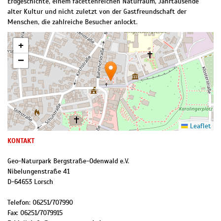
Erdgeschichte, einem facettenreichen Naturraum, Jahrtausende
alter Kultur und nicht zuletzt von der Gastfreundschaft der
Menschen, die zahlreiche Besucher anlockt.
+
−
Leaflet
KONTAKT
Geo-Naturpark Bergstraße-Odenwald e.V.
Nibelungenstraße 41
D
-
64653
Lorsch
Telefon:
06251/707990
Fax:
06251/7079915