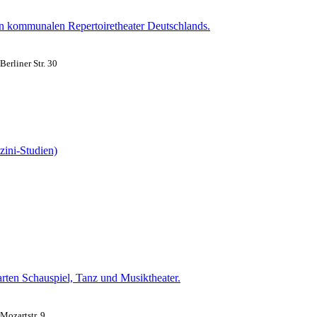
ten kommunalen Repertoiretheater Deutschlands.
erliner Str. 30
zini-Studien)
arten Schauspiel, Tanz und Musiktheater.
ozartstr. 9