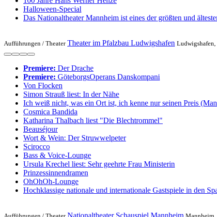
100 Jahre Hans Werner Henze
Halloween-Special
Das Nationaltheater Mannheim ist eines der größten und ältes
Theater im Pfalzbau Ludwigshafen
Aufführungen /
Theater
Ludwigshafen, B
Premiere:
Der Drache
Premiere:
GöteborgsOperans Danskompani
Von Flocken
Simon Strauß liest: In der Nähe
Ich weiß nicht, was ein Ort ist, ich kenne nur seinen Preis (Man
Cosmica Bandida
Katharina Thalbach liest "Die Blechtrommel"
Beauséjour
Wort & Wein: Der Struwwelpeter
Scirocco
Bass & Voice-Lounge
Ursula Krechel liest: Sehr geehrte Frau Ministerin
Prinzessinnendramen
OhOhOh-Lounge
Hochklassige nationale und internationale Gastspiele in den Sp
Nationaltheater Schauspiel Mannheim
Aufführungen /
Theater
Mannheim, M