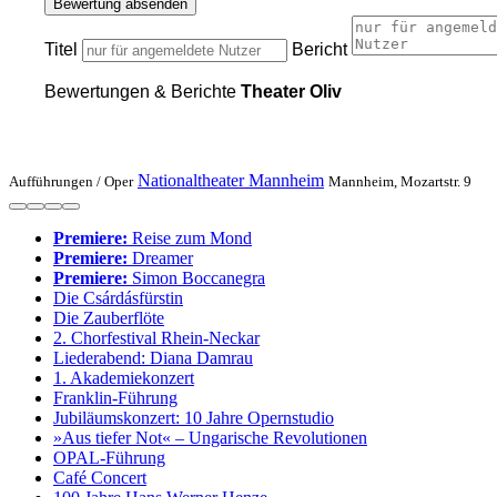
Bewertung absenden
Titel
Bericht
Bewertungen & Berichte
Theater Oliv
Nationaltheater Mannheim
Aufführungen /
Oper
Mannheim, Mozartstr. 9
Premiere:
Reise zum Mond
Premiere:
Dreamer
Premiere:
Simon Boccanegra
Die Csárdásfürstin
Die Zauberflöte
2. Chorfestival Rhein-Neckar
Liederabend: Diana Damrau
1. Akademie­konzert
Franklin-Führung
Jubiläumskonzert: 10 Jahre Opernstudio
»Aus tiefer Not« – Ungarische Revolutionen
OPAL-Führung
Café Concert