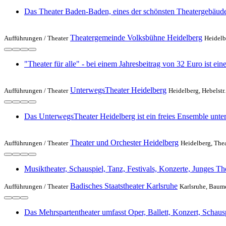
Das Theater Baden-Baden, eines der schönsten Theatergebäude
Theatergemeinde Volksbühne Heidelberg
Aufführungen /
Theater
Heidelb
"Theater für alle" - bei einem Jahresbeitrag von 32 Euro ist ei
UnterwegsTheater Heidelberg
Aufführungen /
Theater
Heidelberg, Hebelstr.
Das UnterwegsTheater Heidelberg ist ein freies Ensemble unter
Theater und Orchester Heidelberg
Aufführungen /
Theater
Heidelberg, Thea
Musiktheater, Schauspiel, Tanz, Festivals, Konzerte, Junges Th
Badisches Staatstheater Karlsruhe
Aufführungen /
Theater
Karlsruhe, Baumei
Das Mehrspartentheater umfasst Oper, Ballett, Konzert, Schaus