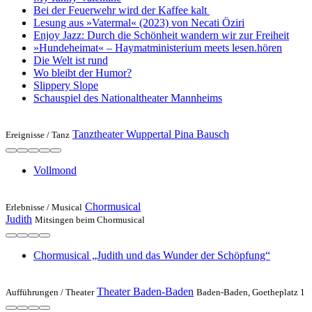
Bei der Feuer­wehr wird der Kaffee kalt
Lesung aus »Vatermal« (2023) von Necati Öziri
Enjoy Jazz: Durch die Schönheit wandern wir zur Freiheit
»Hundeheimat« – Haymat­ministerium meets lesen.hören
Die Welt ist rund
Wo bleibt der Humor?
Slippery Slope
Schauspiel des Nationaltheater Mannheims
Tanztheater Wuppertal Pina Bausch
Ereignisse /
Tanz
Vollmond
Chormusical
Erlebnisse /
Musical
Judith
Mitsingen beim Chormusical
Chormusical „Judith und das Wunder der Schöpfung“
Theater Baden-Baden
Aufführungen /
Theater
Baden-Baden, Goetheplatz 1