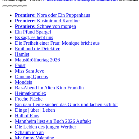
Premiere:
Nora oder Ein Puppenhaus
Premiere:
Kasimir und Karoline
Premiere:
Schnee von morgen
Ein Pfund Spargel
Es sagt, es liebt uns
Die Freiheit einer Frau: Monique bricht aus
Emil und die Detektive
Hamlet
Maustüröffnertag 2026
Faust
Miss Sara Jevo
Dancing Queens
Mondeis
Bar-Abend im Alten Kino Franklin
Heimatkomplex
Freche Fläche
Ein paar Leute suchen das Glück und lachen sich tot
Dinge | über | Leben
Hall of Fans
Mannheim liest ein Buch 2026 Auftakt
Die Leiden des jungen Werther
Schaum ich an
My funny Valentine