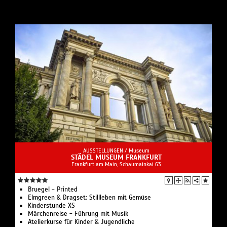
AUSSTELLUNGEN /
Museum
STÄDEL MUSEUM FRANKFURT
Frankfurt am Main, Schaumainkai 63
Bruegel - Printed
Elmgreen & Dragset: Stillleben mit Gemüse
Kinderstunde XS
Märchenreise - Führung mit Musik
Atelierkurse für Kinder & Jugendliche