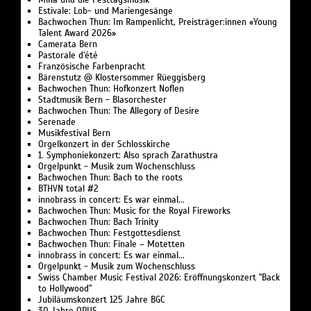
Mina und die Festtagsmusik
Estivale: Lob- und Mariengesänge
Bachwochen Thun: Im Rampenlicht, Preisträger:innen «Young
Talent Award 2026»
Camerata Bern
Pastorale d'été
Französische Farbenpracht
Bärenstutz @ Klostersommer Rüeggisberg
Bachwochen Thun: Hofkonzert Noflen
Stadtmusik Bern - Blasorchester
Bachwochen Thun: The Allegory of Desire
Serenade
Musikfestival Bern
Orgelkonzert in der Schlosskirche
1. Symphoniekonzert: Also sprach Zarathustra
Orgelpunkt - Musik zum Wochenschluss
Bachwochen Thun: Bach to the roots
BTHVN total #2
innobrass in concert: Es war einmal...
Bachwochen Thun: Music for the Royal Fireworks
Bachwochen Thun: Bach Trinity
Bachwochen Thun: Festgottesdienst
Bachwochen Thun: Finale – Motetten
innobrass in concert: Es war einmal...
Orgelpunkt - Musik zum Wochenschluss
Swiss Chamber Music Festival 2026: Eröffnungskonzert "Back
to Hollywood"
Jubiläumskonzert 125 Jahre BGC