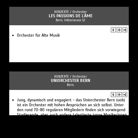
KONZERTE /
Orchester
LES PASSIONS DE L’ÂME
Bern, Viktoriarain 12
Orchester für Alte Musik
KONZERTE /
Orchester
UNIORCHESTER BERN
Bern,
Jung, dynamisch und engagiert - das Uniorchester Bern (uob)
ist ein Orchester mit hohen Ansprüchen an sich selbst. Unter
den rund 70-80 regulären Mitgliedern finden sich vorwiegend
Studierende, aber auch andere talentierte junge Musikerinnen
und Musiker.