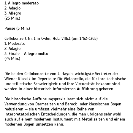
1. Allegro moderato
2. Adagio
3. Allegro
(25 Min.)
Pause (5 Min.)
Cellokonzert Nr. 1 in C-dur, Hob. VIIb:1 (um 1762–1765)
1. Moderato
2. Adagio
3. Finale – Allegro molto
(25 Min.)
Die beiden Cellokonzerte von J. Haydn, wichtigste Vertreter der
Wiener Klassik im Repertoire für Violoncello, die für ihre technische
und stilistische Schwierigkeit und ihre Virtuosität bekannt sind,
werden in einer historisch informierten Aufführung geboten.
Die historische Aufführungspraxis lässt sich nicht auf die
Verwendung von Darmsaiten und Barock- oder klassischen Bögen
reduzieren — sie umfasst vielmehr eine Reihe von
interpretatorischen Entscheidungen, die man übrigens sehr wohl
auch auf einem modernen Instrument mit Metallsaiten und einem
modernen Bogen umsetzen kann.