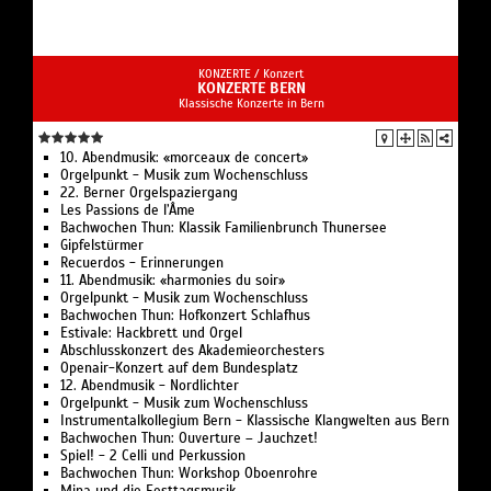
KONZERTE /
Konzert
KONZERTE BERN
Klassische Konzerte in Bern
10. Abendmusik: «morceaux de concert»
Orgelpunkt - Musik zum Wochenschluss
22. Berner Orgelspaziergang
Les Passions de l’Âme
Bachwochen Thun: Klassik Familienbrunch Thunersee
Gipfelstürmer
Recuerdos - Erinnerungen
11. Abendmusik: «harmonies du soir»
Orgelpunkt - Musik zum Wochenschluss
Bachwochen Thun: Hofkonzert Schlafhus
Estivale: Hackbrett und Orgel
Abschlusskonzert des Akademieorchesters
Openair-Konzert auf dem Bundesplatz
12. Abendmusik - Nordlichter
Orgelpunkt - Musik zum Wochenschluss
Instrumentalkollegium Bern - Klassische Klangwelten aus Bern
Bachwochen Thun: Ouverture – Jauchzet!
Spiel! - 2 Celli und Perkussion
Bachwochen Thun: Workshop Oboenrohre