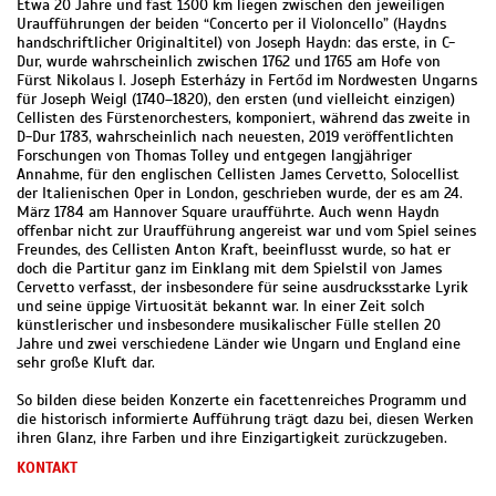
Etwa 20 Jahre und fast 1300 km liegen zwischen den jeweiligen
Uraufführungen der beiden “Concerto per il Violoncello” (Haydns
handschriftlicher Originaltitel) von Joseph Haydn: das erste, in C-
Dur, wurde wahrscheinlich zwischen 1762 und 1765 am Hofe von
Fürst Nikolaus I. Joseph Esterházy in Fertőd im Nordwesten Ungarns
für Joseph Weigl (1740–1820), den ersten (und vielleicht einzigen)
Cellisten des Fürstenorchesters, komponiert, während das zweite in
D-Dur 1783, wahrscheinlich nach neuesten, 2019 veröffentlichten
Forschungen von Thomas Tolley und entgegen langjähriger
Annahme, für den englischen Cellisten James Cervetto, Solocellist
der Italienischen Oper in London, geschrieben wurde, der es am 24.
März 1784 am Hannover Square uraufführte. Auch wenn Haydn
offenbar nicht zur Uraufführung angereist war und vom Spiel seines
Freundes, des Cellisten Anton Kraft, beeinflusst wurde, so hat er
doch die Partitur ganz im Einklang mit dem Spielstil von James
Cervetto verfasst, der insbesondere für seine ausdrucksstarke Lyrik
und seine üppige Virtuosität bekannt war. In einer Zeit solch
künstlerischer und insbesondere musikalischer Fülle stellen 20
Jahre und zwei verschiedene Länder wie Ungarn und England eine
sehr große Kluft dar.
So bilden diese beiden Konzerte ein facettenreiches Programm und
die historisch informierte Aufführung trägt dazu bei, diesen Werken
ihren Glanz, ihre Farben und ihre Einzigartigkeit zurückzugeben.
KONTAKT