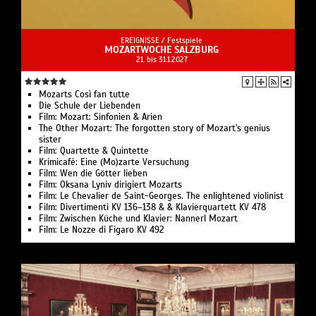
EREIGNISSE /
Festspiele
MOZARTWOCHE SALZBURG
21. bis 31.1.2027
Mozarts Così fan tutte
Die Schule der Liebenden
Film: Mozart: Sinfonien & Arien
The Other Mozart: The forgotten story of Mozart's genius
sister
Film: Quartette & Quintette
Krimicafé: Eine (Mo)zarte Versuchung
Film: Wen die Götter lieben
Film: Oksana Lyniv dirigiert Mozarts
Film: Le Chevalier de Saint-Georges. The enlightened violinist
Film: Divertimenti KV 136–138 & & Klavierquartett KV 478
Film: Zwischen Küche und Klavier: Nannerl Mozart
Film: Le Nozze di Figaro KV 492