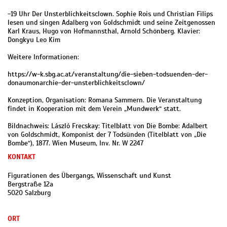
-19 Uhr Der Unsterblichkeitsclown. Sophie Rois und Christian Filips
lesen und singen Adalberg von Goldschmidt und seine Zeitgenossen
Karl Kraus, Hugo von Hofmannsthal, Arnold Schönberg. Klavier:
Dongkyu Leo Kim
Weitere Informationen:
https://w-k.sbg.ac.at/veranstaltung/die-sieben-todsuenden-der-
donaumonarchie-der-unsterblichkeitsclown/
Konzeption, Organisation: Romana Sammern. Die Veranstaltung
findet in Kooperation mit dem Verein „Mundwerk“ statt.
Bildnachweis: László Frecskay: Titelblatt von Die Bombe: Adalbert
von Goldschmidt, Komponist der 7 Todsünden (Titelblatt von „Die
Bombe“), 1877. Wien Museum, Inv. Nr. W 2247
KONTAKT
Figurationen des Übergangs, Wissenschaft und Kunst
Bergstraße 12a
5020 Salzburg
ORT