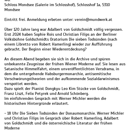
Schloss Mondsee (Galerie im Schlosshof), Schlosshof 1a, 5310
Mondsee
Eintritt frei. Anmeldung erbeten unter: verein@mundwerk.at
Über 120 Jahre lang war Adalbert von Goldschmidt völlig vergessen.
Erst 2024 haben Sophie Rois und Christian Filips an der Berliner
Volksbühne Goldschmidts Oratorium Die sieben Todsünden (nach
einem Libretto von Robert Hamerling) wieder zur Aufführung
gebracht. Der Beginn einer Wiederentdeckung?
An diesem Abend begeben sie sich in die Archive und spüren
unbekannte Zeugnisse der frühen Wiener Moderne auf. Sie lesen aus
Satanische Himmelfahrt, einem unveröffentlichten Versdrama, in
dem die untergehende Habsburgermonarchie, antisemitische
Verschwörungstheorien und der aufkommende Sozialdarwinismus
verspottet werden.
Dazu spielt der Pianist Dongkyu Leo Kim Stücke von Goldschmidt,
Franz Liszt, Felix Petyrek und Arnold Schönberg.
Im einführenden Gespräch mit Werner Michler werden die
historischen Hintergründe erläutert.
- 18 Uhr Die Sieben Todsünden der Donaumonarchie. Werner Michler
und Christian Filips im Gespräch über Robert Hamerling, Adalbert
von Goldschmidt und die österreichische Literatur der frühen
Moderne