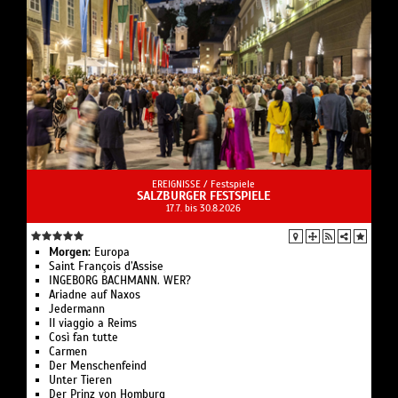
EREIGNISSE /
Festspiele
SALZBURGER FESTSPIELE
17.7. bis 30.8.2026
Morgen:
Europa
Saint François d’Assise
INGEBORG BACHMANN. WER?
Ariadne auf Naxos
Jedermann
Il viaggio a Reims
Così fan tutte
Carmen
Der Menschenfeind
Unter Tieren
Der Prinz von Homburg