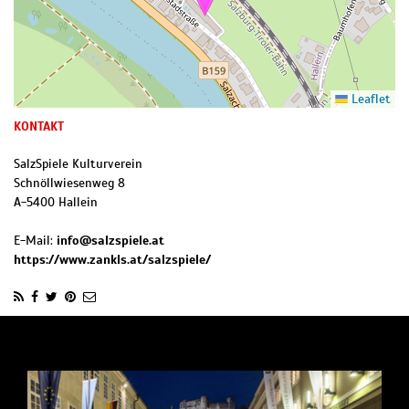
Leaflet
KONTAKT
SalzSpiele Kulturverein
Schnöllwiesenweg 8
A
-
5400
Hallein
E-Mail:
info@salzspiele.at
https://www.zankls.at/salzspiele/