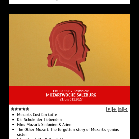
EREIGNISSE /
Festspiele
MOZARTWOCHE SALZBURG
21. bis 31.1.2027
Mozarts Così fan tutte
Die Schule der Liebenden
Film: Mozart: Sinfonien & Arien
The Other Mozart: The forgotten story of Mozart's genius
sister