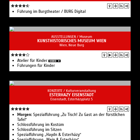
Führung im Burgtheater / BURG Digital
AUSSTELLUNGEN /
Museum
KUNSTHISTORISCHES MUSEUM WIEN
Wien, Neue Burg
Atelier für Kinder
Führungen für Kinder
KONZERTE /
Kulturveranstaltung
ESTERHAZY EISENSTADT
Eisenstadt, Esterházyplatz 5
Morgen:
Spezialführung „Zu Tisch! Zu Gast an der fürstlichen
Tafel“
Schlossführung im Kostüm
Schlossführung im Sitzen
Spezialführung „Haydn & Esterházy“
Spezialführung „Wein & Esterházy“