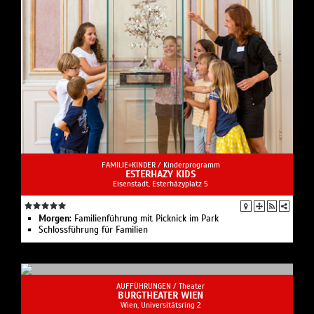
FAMILIE+KINDER /
Kinderprogramm
ESTERHAZY KIDS
Eisenstadt, Esterházyplatz 5
Morgen:
Familienführung mit Picknick im Park
Schlossführung für Familien
AUFFÜHRUNGEN /
Theater
BURGTHEATER WIEN
Wien, Universitätsring 2