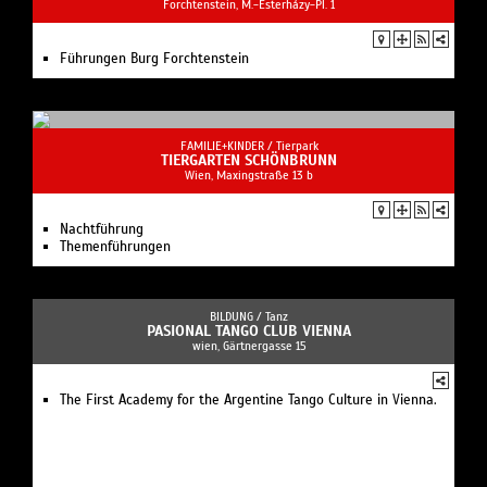
Forchtenstein, M.-Esterházy-Pl. 1
Führungen Burg Forchtenstein
FAMILIE+KINDER /
Tierpark
TIERGARTEN SCHÖNBRUNN
Wien, Maxingstraße 13 b
Nachtführung
Themenführungen
BILDUNG /
Tanz
PASIONAL TANGO CLUB VIENNA
wien, Gärtnergasse 15
The First Academy for the Argentine Tango Culture in Vienna.