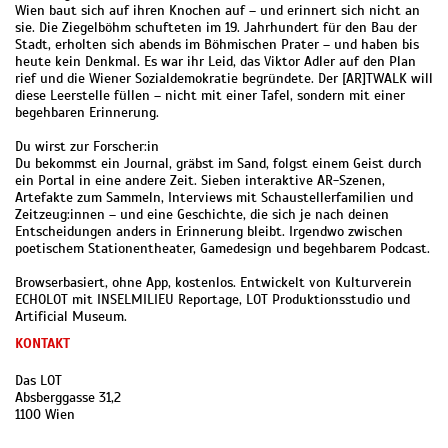
Wien baut sich auf ihren Knochen auf – und erinnert sich nicht an
sie. Die Ziegelböhm schufteten im 19. Jahrhundert für den Bau der
Stadt, erholten sich abends im Böhmischen Prater – und haben bis
heute kein Denkmal. Es war ihr Leid, das Viktor Adler auf den Plan
rief und die Wiener Sozialdemokratie begründete. Der [AR]TWALK will
diese Leerstelle füllen – nicht mit einer Tafel, sondern mit einer
begehbaren Erinnerung.
Du wirst zur Forscher:in
Du bekommst ein Journal, gräbst im Sand, folgst einem Geist durch
ein Portal in eine andere Zeit. Sieben interaktive AR-Szenen,
Artefakte zum Sammeln, Interviews mit Schaustellerfamilien und
Zeitzeug:innen – und eine Geschichte, die sich je nach deinen
Entscheidungen anders in Erinnerung bleibt. Irgendwo zwischen
poetischem Stationentheater, Gamedesign und begehbarem Podcast.
Browserbasiert, ohne App, kostenlos. Entwickelt von Kulturverein
ECHOLOT mit INSELMILIEU Reportage, LOT Produktionsstudio und
Artificial Museum.
KONTAKT
Das LOT
Absberggasse 31,2
1100 Wien