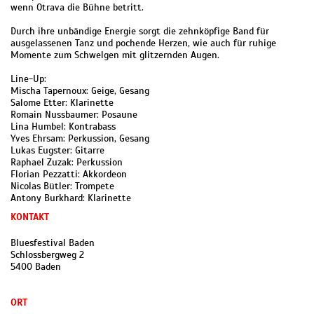
wenn Otrava die Bühne betritt.
Durch ihre unbändige Energie sorgt die zehnköpfige Band für
ausgelassenen Tanz und pochende Herzen, wie auch für ruhige
Momente zum Schwelgen mit glitzernden Augen.
Line-Up:
Mischa Tapernoux: Geige, Gesang
Salome Etter: Klarinette
Romain Nussbaumer: Posaune
Lina Humbel: Kontrabass
Yves Ehrsam: Perkussion, Gesang
Lukas Eugster: Gitarre
Raphael Zuzak: Perkussion
Florian Pezzatti: Akkordeon
Nicolas Bütler: Trompete
Antony Burkhard: Klarinette
KONTAKT
Bluesfestival Baden
Schlossbergweg 2
5400 Baden
ORT