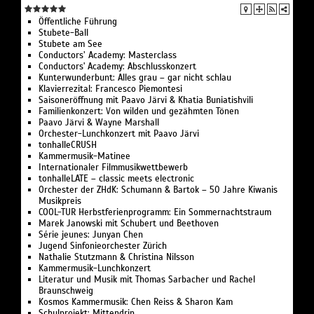
Öffentliche Führung
Stubete-Ball
Stubete am See
Conductors’ Academy: Masterclass
Conductors' Academy: Abschlusskonzert
Kunterwunderbunt: Alles grau – gar nicht schlau
Klavierrezital: Francesco Piemontesi
Saisoneröffnung mit Paavo Järvi & Khatia Buniatishvili
Familienkonzert: Von wilden und gezähmten Tönen
Paavo Järvi & Wayne Marshall
Orchester-Lunchkonzert mit Paavo Järvi
tonhalleCRUSH
Kammermusik-Matinee
Internationaler Filmmusikwettbewerb
tonhalleLATE – classic meets electronic
Orchester der ZHdK: Schumann & Bartok – 50 Jahre Kiwanis
Musikpreis
COOL-TUR Herbstferienprogramm: Ein Sommernachtstraum
Marek Janowski mit Schubert und Beethoven
Série jeunes: Junyan Chen
Jugend Sinfonieorchester Zürich
Nathalie Stutzmann & Christina Nilsson
Kammermusik-Lunchkonzert
Literatur und Musik mit Thomas Sarbacher und Rachel
Braunschweig
Kosmos Kammermusik: Chen Reiss & Sharon Kam
Schulprojekt: Mittendrin