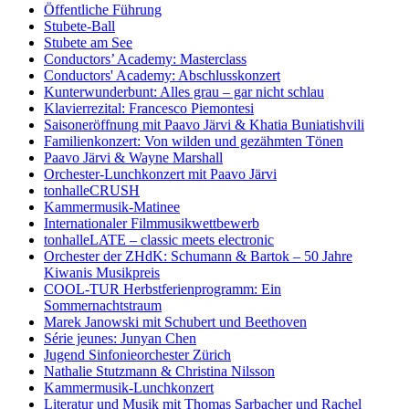
Öffentliche Führung
Stubete-Ball
Stubete am See
Conductors’ Academy: Masterclass
Conductors' Academy: Abschlusskonzert
Kunterwunderbunt: Alles grau – gar nicht schlau
Klavierrezital: Francesco Piemontesi
Saisoneröffnung mit Paavo Järvi & Khatia Buniatishvili
Familienkonzert: Von wilden und gezähmten Tönen
Paavo Järvi & Wayne Marshall
Orchester-Lunchkonzert mit Paavo Järvi
tonhalleCRUSH
Kammermusik-Matinee
Internationaler Filmmusikwettbewerb
tonhalleLATE – classic meets electronic
Orchester der ZHdK: Schumann & Bartok – 50 Jahre
Kiwanis Musikpreis
COOL-TUR Herbstferienprogramm: Ein
Sommernachtstraum
Marek Janowski mit Schubert und Beethoven
Série jeunes: Junyan Chen
Jugend Sinfonieorchester Zürich
Nathalie Stutzmann & Christina Nilsson
Kammermusik-Lunchkonzert
Literatur und Musik mit Thomas Sarbacher und Rachel