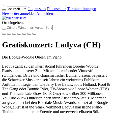
Impressum
Datenschutz
Termine eintragen
Newsletter anmelden
Anmelden
Ort eingeben:
Gratiskonzert: Ladyva (CH)
Die Boogie-Woogie Queen am Piano
Ladyva zählt zu den international führenden Boogie-Woogie-
Pianistinnen unserer Zeit. Mit atemberaubender Virtuosität,
swingendem Drive und charismatischer Bühnenpräsenz begeistert
die Schweizer Musikerin seit Jahren ein weltweites Publikum.
Auftritte mit Legenden wie Jerry Lee Lewis, Jools Holland, Kool &
The Gang oder Bonnie Tyler, TV-Shows wie Loose Women (ITV)
und The Late Late Show (RTÉ One) sowie über 300 Millionen
YouTube-Views unterstreichen ihren Ausnahme-Status. Mehrfach
ausgezeichnet bei den Boisdale Music Awards, zuletzt als «Boogie
Woogie Artist of the Year», verbindet Ladyva klassische Piano-
Tradition mit moderner Energie und unverwechselbarem Stil.