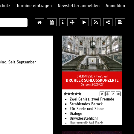
chutz
Termine eintragen
Newsletter anmelden
Anmelden
ind. Seit September
EREIGNISSE /
Festival
BRÜHLER SCHLOSSKONZERTE
Saison 2026/27
Zwei Genies, zwei Freunde
Strahlendes Barock
Für Seele und Sinne
Dialoge
Unwiderstehlich!
Hausmusik bei Bach
Schlosskonzerte mit Werken
von Barock bis Romantik, das