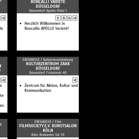
RONCALLI VARIETÉ
DÜSSELDORF
Düsseldorf, Apollo-Platz 1
Herzlich Willkommen in
ln
Roncallis APOLLO Varieté!
EREIGNISSE /
Kulturveranstaltung
KULTURZENTRUM ZAKK
N
DÜSSELDORF
0
Düsseldorf, Fichetnstr. 40
n
Zentrum für Aktion, Kultur und
Kommunikation
te
as.
EREIGNISSE /
Film
g
FILMSOCIETY.E.V. KUNSTSALON
KÖLN
Köln, Brabanter Str. 53