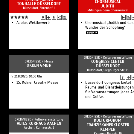
CHORMUSICAL
TONHALLE DÜSSELDORF
JUDITH
Düsseldorf, Ehrenhof 1
Mitsingen beim Chormusical
Aeolus Wettbewerb
Chormusical „Judith und das
Wunder der Schöpfung“
EREIGNISSE /
Kulturveranstaltung
CONGRESS CENTER
EREIGNISSE /
Messe
OKKEN GMBH
DÜSSELDORF
Düsseldorf, Siegburger Str. 15
Fr 21.8.2026, 10:00 Uhr
15. Kölner Creativ Messe
Düsseldorf Congress bietet
Räume und Dienstleistungen
für Veranstaltungen jeder Ar
und Größe.
EREIGNISSE /
Kulturveranstaltung
EREIGNISSE /
Kulturveranstaltung
KULTURFORUM
ALTES KURHAUS AACHEN
FRANZISKANERKLOSTER
Aachen, Kurhausstr. 1
KEMPEN
Kempen, Burgstr. 19