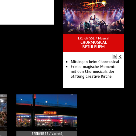
Haydn-Festival und die
Konzertreihe Bach um vier
EREIGNISSE /
Musical
CHORMUSICAL
BETHLEHEM
Mitsingen beim Chormusical
Erlebe magische Momente
mit den Chormusicals der
Stiftung Creative Kirche.
EREIGNISSE /
Varieté
g