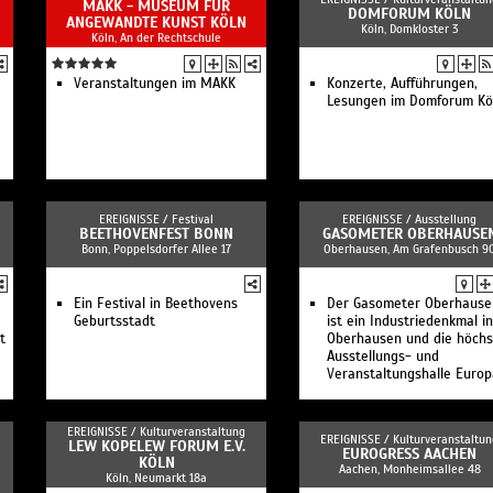
MAKK - MUSEUM FÜR
DOMFORUM KÖLN
ANGEWANDTE KUNST KÖLN
Köln, Domkloster 3
Köln, An der Rechtschule
Veranstaltungen im MAKK
Konzerte, Aufführungen,
Lesungen im Domforum Kö
EREIGNISSE /
Festival
EREIGNISSE /
Ausstellung
BEETHOVENFEST BONN
GASOMETER OBERHAUSE
Bonn, Poppelsdorfer Allee 17
Oberhausen, Am Grafenbusch 9
Ein Festival in Beethovens
Der Gasometer Oberhause
Geburtsstadt
ist ein Industriedenkmal in
t
Oberhausen und die höchs
Ausstellungs- und
Veranstaltungshalle Europ
EREIGNISSE /
Kulturveranstaltung
EREIGNISSE /
Kulturveranstaltun
LEW KOPELEW FORUM E.V.
EUROGRESS AACHEN
KÖLN
Aachen, Monheimsallee 48
Köln, Neumarkt 18a