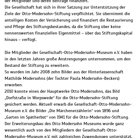
der Mitglieder und deren Beiträge finanziert.
Die Gesellschaft hat sich in ihrer Satzung zur Unterstützung der
Ziele der Otto-Modersohn-Stiftung verpflichtet. Sie übernimmt die
anteiligen Kosten der Versicherung und finanziert die Restaurierung
und Pflege des Stiftungsbestandes, da die Stiftung über keine
nennenswerten finanziellen Eigenmittel – über das Stiftungskapital
hinaus – verfügt.
Die Mitglieder der Gesellschaft-Otto-Modersohn-Museum e.V. haben
in den letzten Jahren große Anstrengungen unternommen, um den
Bestand der Stiftung zu erweitern.
So wurden im Jahr 2008 zehn Bilder aus der Hinterlassenschaft
Mathilde Modersohns (der Tochter Paula Modersohn-Beckers)
erworben.
2010 konnte eines der Hauptwerke Otto Modersohns, das Bild
„Dorfstraße in Worpswede“ für die Otto-Modersohn-Stiftung
gesichert werden. Aktuell erwarb die Gesellschaft-Otto-Modersohn-
Museum e.V. die Bilder „Die Märchenerzählerin“ von 1896 und
„Garten im Spätherbst“ von 1941 für die Otto-Modersohn-Stiftung.
Der Erweiterungsbau des Otto Modersohn Museums wurde ganz
wesentlich auch von den Mitgliedern der Gesellschaft-Otto-
Modersohn-Museum e.V. mit zahlreichen Zuwendungen unterstützt.