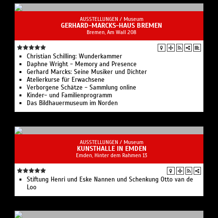
AUSSTELLUNGEN /
Museum
GERHARD-MARCKS-HAUS BREMEN
Bremen, Am Wall 208
Christian Schilling: Wunderkammer
Daphne Wright - Memory and Presence
Gerhard Marcks: Seine Musiker und Dichter
Atelierkurse für Erwachsene
Verborgene Schätze - Sammlung online
Kinder- und Familienprogramm
Das Bildhauermuseum im Norden
AUSSTELLUNGEN /
Museum
KUNSTHALLE IN EMDEN
Emden, Hinter dem Rahmen 13
Stiftung Henri und Eske Nannen und Schenkung Otto van de
Loo