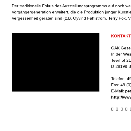
Der traditionelle Fokus des Ausstellungsprogramms auf noch we
Vorgängergeneration erweitert, die die Produktion junger Künstle
Vergessenheit geraten sind (z.B. Öyvind Fahlström, Terry Fox, V
KONTAKT
GAK Gesell
In der We
Teerhof 21
D
-
28199
B
Telefon:
49
Fax:
49 (0
E-Mail:
pr
http://ww