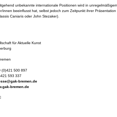
itgehend unbekannte internationale Positionen wird in unregelmäßige
r/innen beeinflusst hat, selbst jedoch zum Zeitpunkt ihrer Präsentation
lassis Caniaris oder John Stezaker).
schaft für Aktuelle Kunst
serburg
remen
 (0)421 500 897
)421 593 337
esse@gak-bremen.de
w.gak-bremen.de