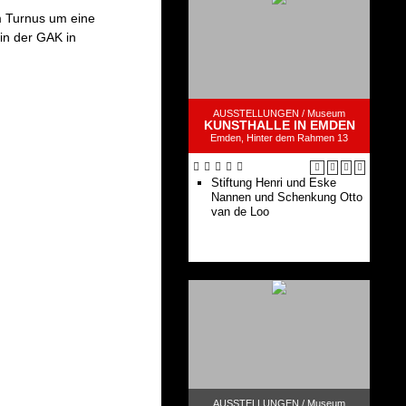
Sammlung online
m Turnus um eine
Kinder- und
 in der GAK in
Familienprogramm
Das Bildhauermuseum im
Norden
AUSSTELLUNGEN /
Museum
KUNSTHALLE IN EMDEN
Emden, Hinter dem Rahmen 13
Stiftung Henri und Eske
Nannen und Schenkung Otto
van de Loo
AUSSTELLUNGEN /
Museum