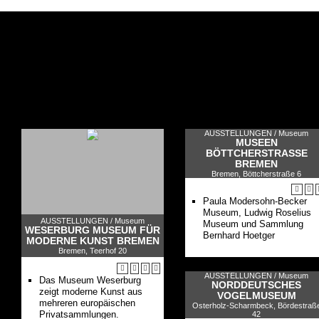
AUSSTELLUNGEN /
Museum
MUSEEN
BÖTTCHERSTRASSE B
REMEN
Bremen, Böttcherstraße 6
Paula Modersohn-Becker
Museum, Ludwig Roselius
AUSSTELLUNGEN /
Museum
Museum und Sammlung
WESERBURG MUSEUM FÜR
Bernhard Hoetger
MODERNE KUNST BREMEN
Bremen, Teerhof 20
AUSSTELLUNGEN /
Museum
Das Museum Weserburg
NORDDEUTSCHES
zeigt moderne Kunst aus
VOGELMUSEUM
mehreren europäischen
Osterholz-Scharmbeck, Bördestraß
Privatsammlungen.
42