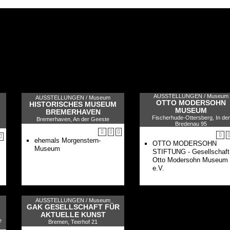
AUSSTELLUNGEN /
Museum
AUSSTELLUNGEN /
Museum
OTTO MODERSOHN
HISTORISCHES MUSEUM
MUSEUM
BREMERHAVEN
Fischerhude-Ottersberg, In der
Bremerhaven, An der Geeste
Bredenau 95
ehemals Morgenstern-
OTTO MODERSOHN
Museum
STIFTUNG - Gesellschaft
Otto Modersohn Museum
e.V.
AUSSTELLUNGEN /
Museum
GAK GESELLSCHAFT FÜR
AKTUELLE KUNST
e
Bremen, Teerhof 21