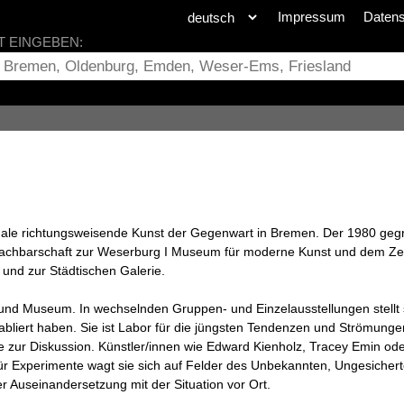
Impressum
Daten
T EINGEBEN:
ationale richtungsweisende Kunst der Gegenwart in Bremen. Der 1980 ge
er Nachbarschaft zur Weserburg I Museum für moderne Kunst und dem Ze
und zur Städtischen Galerie.
und Museum. In wechselnden Gruppen- und Einzelausstellungen stellt s
tabliert haben. Sie ist Labor für die jüngsten Tendenzen und Strömunge
 sie zur Diskussion. Künstler/innen wie Edward Kienholz, Tracey Emin o
 für Experimente wagt sie sich auf Felder des Unbekannten, Ungesiche
r Auseinandersetzung mit der Situation vor Ort.