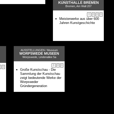
KUNSTHALLE BREMEN
Bremen, Am Wall 207
Meisterwerke aus über 600
Jahren Kunstgeschichte
AUSSTELLUNGEN /
Museum
WORPSWEDE MUSEEN
Worpswede, Lindenallee 5a
Große Kunstschau - Die
Sammlung der Kunstschau
zeigt bedeutende Werke der
Worpsweder
Gründergeneration