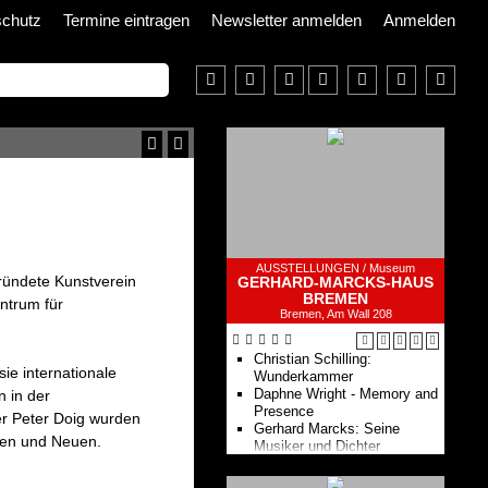
schutz
Termine eintragen
Newsletter anmelden
Anmelden
AUSSTELLUNGEN /
Museum
gründete Kunstverein
GERHARD-MARCKS-HAUS
BREMEN
ntrum für
Bremen, Am Wall 208
Christian Schilling:
ie internationale
Wunderkammer
Daphne Wright - Memory and
n in der
Presence
der Peter Doig wurden
Gerhard Marcks: Seine
rten und Neuen.
Musiker und Dichter
Atelierkurse für Erwachsene
Verborgene Schätze -