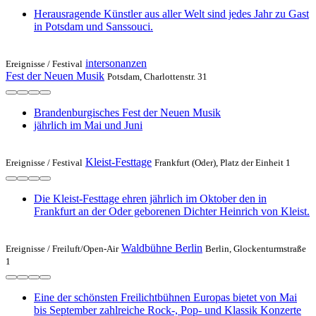
Herausragende Künstler aus aller Welt sind jedes Jahr zu Gast
in Potsdam und Sanssouci.
intersonanzen
Ereignisse /
Festival
Fest der Neuen Musik
Potsdam, Charlottenstr. 31
Brandenburgisches Fest der Neuen Musik
jährlich im Mai und Juni
Kleist-Festtage
Ereignisse /
Festival
Frankfurt (Oder), Platz der Einheit 1
Die Kleist-Festtage ehren jährlich im Oktober den in
Frankfurt an der Oder geborenen Dichter Heinrich von Kleist.
Waldbühne Berlin
Ereignisse /
Freiluft/Open-Air
Berlin, Glockenturmstraße
1
Eine der schönsten Freilichtbühnen Europas bietet von Mai
bis September zahlreiche Rock-, Pop- und Klassik Konzerte