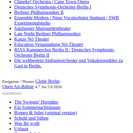
Chineke! Orchestra / Cape Town Opera
Deutsches Symphonie-Orchester Berlin I
Berliner Philharmoniker II
Ensemble Modern / Neue Vocalsolisten Stuttgart / SWR
Experimentalstudio
Salzburger Marionettentheater
Late Night Berliner Philharmoniker
Kanze Nō Theater
Education-Veranstaltung Nō-Theater
RIAS Kammerchor Berlin II / Deutsches Symphonie-
Orchester Berlin II
Die weltbestern Sinfonieorchester und Vokalensembles zu
Gast in Berlin.
Globe Berlin
Ereignisse /
Theater
Open Air-Bühne
4.7. bis 5.9.2026
The Swingin’ Hermlins
Ein Sommernachtstraum
Romeo & Juliet (original version)
Schuld und Sühne
Was Ihr wollt
Urfaust