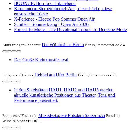
BOUNCE: Bon Jovi Tributeband
Kino unterm Sternenhimmel: Ach, diese Lücke, diese
entsetzliche Lücke
X-Perience - Electro Pop Sommer Open Air
Schiller - Sommerklang - Open Air 2026
Forced To Mode - The Devotional Tribute To Depeche Mode
Die Wühlmäuse Berlin
Aufführungen /
Kabarett
Berlin, Pommernallee 2-4
Das Große Kleinkunstfestival
Hebbel am Ufer Berlin
Ereignisse /
Theater
Berlin, Stresemannstr. 29
In den Spielstätten HAU1, HAU2 und HAU3 werden
aktuelle künstlerische Positionen aus Theater, Tanz und
Performance präsentiert.
Musikfestspiele Potsdam Sanssoucci
Ereignisse /
Festspiele
Potsdam,
Wilhelm Staab Str. 10/11