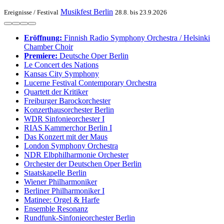
Musikfest Berlin
Ereignisse /
Festival
28.8. bis 23.9.2026
Eröffnung:
Finnish Radio Symphony Orchestra / Helsinki
Chamber Choir
Premiere:
Deutsche Oper Berlin
Le Concert des Nations
Kansas City Symphony
Lucerne Festival Contemporary Orchestra
Quartett der Kritiker
Freiburger Barockorchester
Konzerthausorchester Berlin
WDR Sinfonieorchester I
RIAS Kammerchor Berlin I
Das Konzert mit der Maus
London Symphony Orchestra
NDR Elbphilharmonie Orchester
Orchester der Deutschen Oper Berlin
Staatskapelle Berlin
Wiener Philharmoniker
Berliner Philharmoniker I
Matinee: Orgel & Harfe
Ensemble Resonanz
Rundfunk-Sinfonieorchester Berlin