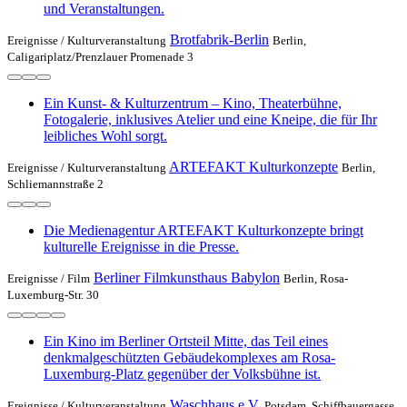
und Veranstaltungen.
Brotfabrik-Berlin
Ereignisse /
Kulturveranstaltung
Berlin,
Caligariplatz/Prenzlauer Promenade 3
Ein Kunst- & Kulturzentrum – Kino, Theaterbühne,
Fotogalerie, inklusives Atelier und eine Kneipe, die für Ihr
leibliches Wohl sorgt.
ARTEFAKT Kulturkonzepte
Ereignisse /
Kulturveranstaltung
Berlin,
Schliemannstraße 2
Die Medienagentur ARTEFAKT Kulturkonzepte bringt
kulturelle Ereignisse in die Presse.
Berliner Filmkunsthaus Babylon
Ereignisse /
Film
Berlin, Rosa-
Luxemburg-Str. 30
Ein Kino im Berliner Ortsteil Mitte, das Teil eines
denkmalgeschützten Gebäudekomplexes am Rosa-
Luxemburg-Platz gegenüber der Volksbühne ist.
Waschhaus e.V.
Ereignisse /
Kulturveranstaltung
Potsdam, Schiffbauergasse