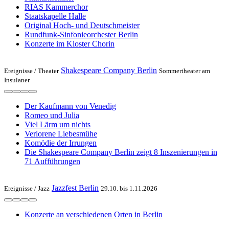
RIAS Kammerchor
Staatskapelle Halle
Original Hoch- und Deutschmeister
Rundfunk-Sinfonieorchester Berlin
Konzerte im Kloster Chorin
Shakespeare Company Berlin
Ereignisse /
Theater
Sommertheater am
Insulaner
Der Kaufmann von Venedig
Romeo und Julia
Viel Lärm um nichts
Verlorene Liebesmühe
Komödie der Irrungen
Die Shakespeare Company Berlin zeigt 8 Inszenierungen in
71 Aufführungen
Jazzfest Berlin
Ereignisse /
Jazz
29.10. bis 1.11.2026
Konzerte an verschiedenen Orten in Berlin