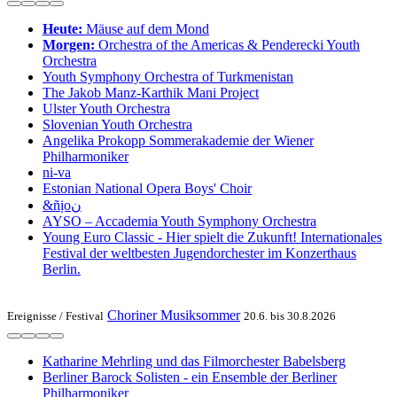
Heute:
Mäuse auf dem Mond
Morgen:
Or­ches­tra of the Ameri­cas & Pen­de­recki Youth
Orchestra
Youth Symphony Orchestra of Turk­menistan
The Jakob Manz-Karthik Mani Project
Ulster Youth Or­chestra
Slo­ve­ni­an Youth Orchestra
Angelika Pro­kopp Som­mer­akademie der Wiener
Philharmoniker
ni-va
Estonian National Opera Boys' Choir
&ñịoن
AYSO – Accademia Youth Symphony Orchestra
Young Euro Classic - Hier spielt die Zukunft! Internationales
Festival der weltbesten Jugendorchester im Konzerthaus
Berlin.
Choriner Musiksommer
Ereignisse /
Festival
20.6. bis 30.8.2026
Katharine Mehrling und das Filmorchester Babelsberg
Berliner Barock Solisten - ein Ensemble der Berliner
Philharmoniker