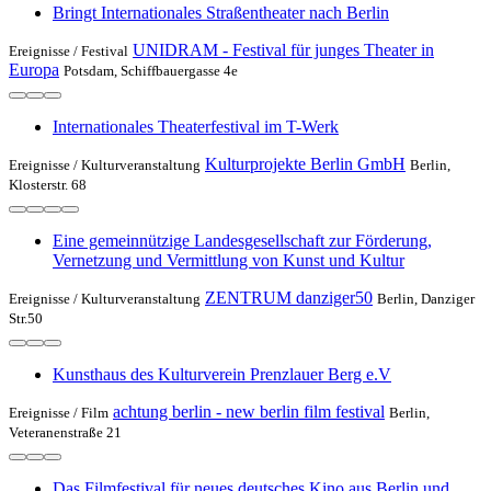
Bringt Internationales Straßentheater nach Berlin
UNIDRAM - Festival für junges Theater in
Ereignisse /
Festival
Europa
Potsdam, Schiffbauergasse 4e
Internationales Theaterfestival im T-Werk
Kulturprojekte Berlin GmbH
Ereignisse /
Kulturveranstaltung
Berlin,
Klosterstr. 68
Eine gemeinnützige Landesgesellschaft zur Förderung,
Vernetzung und Vermittlung von Kunst und Kultur
ZENTRUM danziger50
Ereignisse /
Kulturveranstaltung
Berlin, Danziger
Str.50
Kunsthaus des Kulturverein Prenzlauer Berg e.V
achtung berlin - new berlin film festival
Ereignisse /
Film
Berlin,
Veteranenstraße 21
Das Filmfestival für neues deutsches Kino aus Berlin und