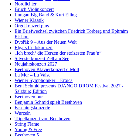
Nordlichter
Bruch Violinkonzert
Lungau Big Band & Kurt Elling
Wiener Klassik
Orgelkonzert plus
Ein Briefwechsel zwischen Friedrich Torberg und Ephraim
Kishon
Dvořák 9 – Aus der Neuen Welt
Elgars Cellokonzert
„Ich brech‘ die Herzen der stolzesten Frau‘n“
Silvesterkonzert Zell am See
Neujahrskonzert 2027
Beethoven Klavierkonzert c-Moll
La Mer – La Valse
Wiener Symphoniker – Eroica
Beni Schmid presents DJANGO DROM Festival 2027 -
Salzburg Edition
Beethoven pur
Benjamin Schmid spielt Beethoven
Faschingskonzerte
Wurzeln
Tripelkonzert von Beethoven
String Flame
Young & Free
Beethoven 5