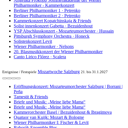
Angelika Prokopp Sommerakademie der Wiener
Philharmoniker - Kammerkonzert
Berliner Philharmoniker 1 · Petrenko
Berliner Philharmoniker 2 · Petrenko
Kammerkonzert Kopatchinskaja & Friends
Solist·innenkonzert Gabetta · Bezuidenhout
YSP Abschlusskonzert - Mozarteumorchester · Hussain
Pittsburgh Symphony Orchestra · Honeck
Solistenkonzert Levit
Wiener Philharmoniker · Nelsons
20. Blasmusikkonzert der Wiener Philharmoniker
Canto Lirico Flórez · Scalera
Mozartwoche Salzburg
Ereignisse /
Festspiele
21. bis 31.1.2027
Eröffnungskonzert: Mozarteumorchester Salzburg | Borrani |
Peña
Tamestit & Friends
Briefe und Musik: „Meine liebe Mama“
Briefe und Musik: „Meine liebe Mama“
Kammerorchester Basel / Bezuidenhout & Ibragimova
Quatuor van Kuijk: Mozart & Bologne
Wiener Philharmoniker I: Fischer & Levit
Baborák Ensemble Plus