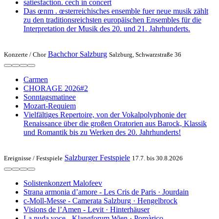
satiesfaction. cech in concert
Das œnm . œsterreichisches ensemble fuer neue musik zählt
zu den traditionsreichsten europäischen Ensembles für die
Interpretation der Musik des 20. und 21. Jahrhunderts.
Bachchor Salzburg
Konzerte /
Chor
Salzburg, Schwarzstraße 36
Carmen
CHORAGE 2026#2
Sonntagsmatinee
Mozart-Requiem
Vielfältiges Repertoire, von der Vokalpolyphonie der
Renaissance über die großen Oratorien aus Barock, Klassik
und Romantik bis zu Werken des 20. Jahrhunderts!
Salzburger Festspiele
Ereignisse /
Festspiele
17.7. bis 30.8.2026
Solistenkonzert Malofeev
Strana armonia d’amore - Les Cris de Paris · Jourdain
c-Moll-Messe - Camerata Salzburg · Hengelbrock
Visions de l’Amen - Levit · Hinterhäuser
La nuda voce - Klangforum Wien · Pomàrico