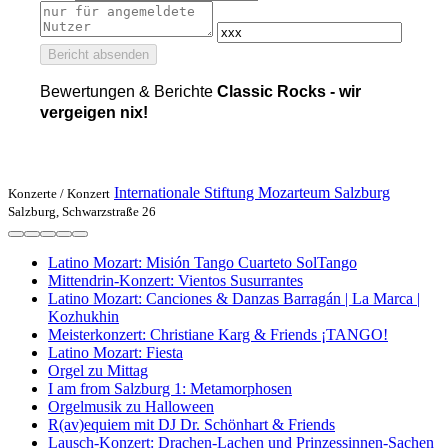
Bericht absenden
Bewertungen & Berichte
Classic Rocks - wir
vergeigen nix!
Internationale Stiftung Mozarteum Salzburg
Konzerte /
Konzert
Salzburg, Schwarzstraße 26
Latino Mozart: Misión Tango Cuarteto SolTango
Mittendrin-Konzert: Vientos Susurrantes
Latino Mozart: Canciones & Danzas Barragán | La Marca |
Kozhukhin
Meisterkonzert: Christiane Karg & Friends ¡TANGO!
Latino Mozart: Fiesta
Orgel zu Mittag
I am from Salzburg 1: Metamorphosen
Orgelmusik zu Halloween
R(av)equiem mit DJ Dr. Schönhart & Friends
Lausch-Konzert: Drachen-Lachen und Prinzessinnen-Sachen