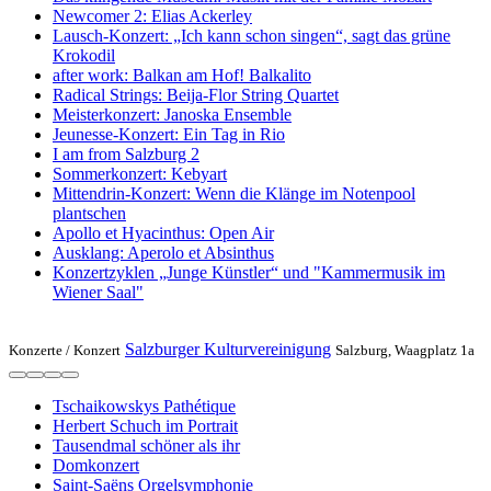
Newcomer 2: Elias Ackerley
Lausch-Konzert: „Ich kann schon singen“, sagt das grüne
Krokodil
after work: Balkan am Hof! Balkalito
Radical Strings: Beija-Flor String Quartet
Meisterkonzert: Janoska Ensemble
Jeunesse-Konzert: Ein Tag in Rio
I am from Salzburg 2
Sommerkonzert: Kebyart
Mittendrin-Konzert: Wenn die Klänge im Notenpool
plantschen
Apollo et Hyacinthus: Open Air
Ausklang: Aperolo et Absinthus
Konzertzyklen „Junge Künstler“ und "Kammermusik im
Wiener Saal"
Salzburger Kulturvereinigung
Konzerte /
Konzert
Salzburg, Waagplatz 1a
Tschaikowskys Pathétique
Herbert Schuch im Portrait
Tausendmal schöner als ihr
Domkonzert
Saint-Saëns Orgelsymphonie