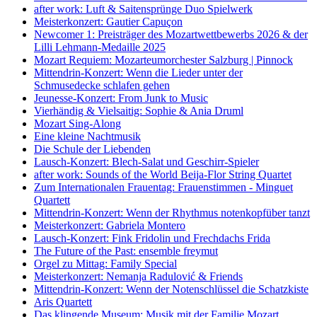
after work: Luft & Saitensprünge Duo Spielwerk
Meisterkonzert: Gautier Capuçon
Newcomer 1: Preisträger des Mozartwettbewerbs 2026 & der
Lilli Lehmann-Medaille 2025
Mozart Requiem: Mozarteumorchester Salzburg | Pinnock
Mittendrin-Konzert: Wenn die Lieder unter der
Schmusedecke schlafen gehen
Jeunesse-Konzert: From Junk to Music
Vierhändig & Vielsaitig: Sophie & Ania Druml
Mozart Sing-Along
Eine kleine Nachtmusik
Die Schule der Liebenden
Lausch-Konzert: Blech-Salat und Geschirr-Spieler
after work: Sounds of the World Beija-Flor String Quartet
Zum Internationalen Frauentag: Frauenstimmen - Minguet
Quartett
Mittendrin-Konzert: Wenn der Rhythmus notenkopfüber tanzt
Meisterkonzert: Gabriela Montero
Lausch-Konzert: Fink Fridolin und Frechdachs Frida
The Future of the Past: ensemble freymut
Orgel zu Mittag: Family Special
Meisterkonzert: Nemanja Radulović & Friends
Mittendrin-Konzert: Wenn der Notenschlüssel die Schatzkiste
Aris Quartett
Das klingende Museum: Musik mit der Familie Mozart