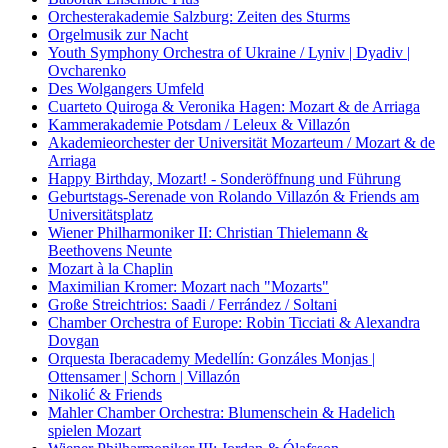
Orchesterakademie Salzburg: Zeiten des Sturms
Orgelmusik zur Nacht
Youth Symphony Orchestra of Ukraine / Lyniv | Dyadiv |
Ovcharenko
Des Wolgangers Umfeld
Cuarteto Quiroga & Veronika Hagen: Mozart & de Arriaga
Kammerakademie Potsdam / Leleux & Villazón
Akademieorchester der Universität Mozarteum / Mozart & de
Arriaga
Happy Birthday, Mozart! - Sonderöffnung und Führung
Geburtstags-Serenade von Rolando Villazón & Friends am
Universitätsplatz
Wiener Philharmoniker II: Christian Thielemann &
Beethovens Neunte
Mozart à la Chaplin
Maximilian Kromer: Mozart nach "Mozarts"
Große Streichtrios: Saadi / Ferrández / Soltani
Chamber Orchestra of Europe: Robin Ticciati & Alexandra
Dovgan
Orquesta Iberacademy Medellín: Gonzáles Monjas |
Ottensamer | Schorn | Villazón
Nikolić & Friends
Mahler Chamber Orchestra: Blumenschein & Hadelich
spielen Mozart