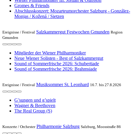
Wiener Philharmoniker III: Jordan & Ólafsson
Gromes & Friends
Abschlusskonzert: Mozarteumorchester Salzburg - González-
Monjas / Kožená / Sietzen
Salzkammergut Festwochen Gmunden
Ereignisse /
Festival
Region
Gmunden
Mitglieder der Wiener Philharmoniker
Neue Wiener Solisten - Best of Salzkammergut
Sound of Sommerfrische 2026: Schubertiade
Sound of Sommerfrische 2026: Brahmsiade
Musiksommer St. Leonhard
Ereignisse /
Festival
16.7. bis 27.8.2026
G’sungen und g’spielt
Wagner & Beethoven
The Real Group (S)
Philharmonie Salzburg
Konzerte /
Orchester
Salzburg, Moosstraße 86