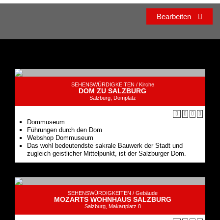
Bearbeiten
SEHENSWÜRDIGKEITEN /
Kirche
DOM ZU SALZBURG
Salzburg, Domplatz
Dommuseum
Führungen durch den Dom
Webshop Dommuseum
Das wohl bedeutendste sakrale Bauwerk der Stadt und
zugleich geistlicher Mittelpunkt, ist der Salzburger Dom.
SEHENSWÜRDIGKEITEN /
Gebäude
MOZARTS WOHNHAUS SALZBURG
Salzburg, Makartplatz 8