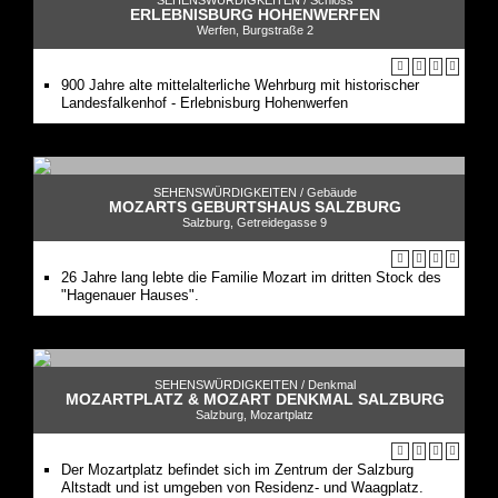
SEHENSWÜRDIGKEITEN /
Schloss
ERLEBNISBURG HOHENWERFEN
Werfen, Burgstraße 2
900 Jahre alte mittelalterliche Wehrburg mit historischer
Landesfalkenhof - Erlebnisburg Hohenwerfen
SEHENSWÜRDIGKEITEN /
Gebäude
MOZARTS GEBURTSHAUS SALZBURG
Salzburg, Getreidegasse 9
26 Jahre lang lebte die Familie Mozart im dritten Stock des
"Hagenauer Hauses".
SEHENSWÜRDIGKEITEN /
Denkmal
MOZARTPLATZ & MOZART DENKMAL SALZBURG
Salzburg, Mozartplatz
Der Mozartplatz befindet sich im Zentrum der Salzburg
Altstadt und ist umgeben von Residenz- und Waagplatz.