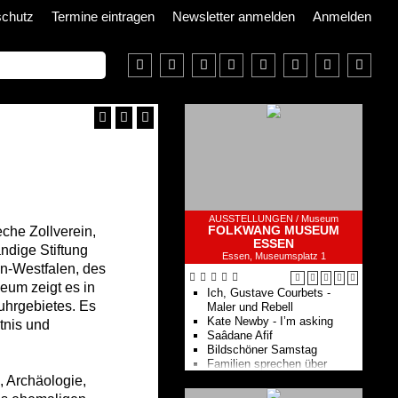
schutz
Termine eintragen
Newsletter anmelden
Anmelden
AUSSTELLUNGEN /
Museum
FOLKWANG MUSEUM
che Zollverein,
ESSEN
ändige Stiftung
Essen, Museumsplatz 1
in-Westfalen, des
eum zeigt es in
Ich, Gustave Courbets -
uhrgebietes. Es
Maler und Rebell
Kate Newby - I’m asking
tnis und
Saâdane Afif
Bildschöner Samstag
Familien sprechen über
Kunst
 Archäologie,
Radio Folkwang