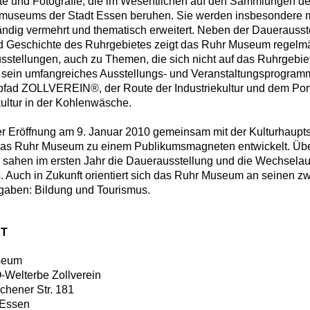
te und Fotografie, die im Wesentlichen auf den Sammlungen d
museums der Stadt Essen beruhen. Sie werden insbesondere m
ndig vermehrt und thematisch erweitert. Neben der Dauerausste
nd Geschichte des Ruhrgebietes zeigt das Ruhr Museum regelm
stellungen, auch zu Themen, die sich nicht auf das Ruhrgebie
t sein umfangreiches Ausstellungs- und Veranstaltungsprogram
fad ZOLLVEREIN®, der Route der Industriekultur und dem Port
kultur in der Kohlenwäsche.
ner Eröffnung am 9. Januar 2010 gemeinsam mit der Kulturhaup
 das Ruhr Museum zu einem Publikumsmagneten entwickelt. Üb
 sahen im ersten Jahr die Dauerausstellung und die Wechselau
Auch in Zukunft orientiert sich das Ruhr Museum an seinen zwe
gaben: Bildung und Tourismus.
T
seum
elterbe Zollverein
chener Str. 181
Essen