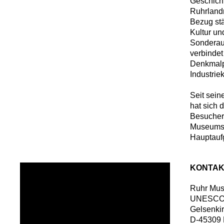
Geschich
Ruhrland
Bezug stä
Kultur u
Sonderaus
verbinde
Denkmalp
Industrie
Seit sei
hat sich
Besucher
Museums. 
Hauptauf
KONTAK
Ruhr Mu
UNESCO-W
Gelsenkir
D
-
45309