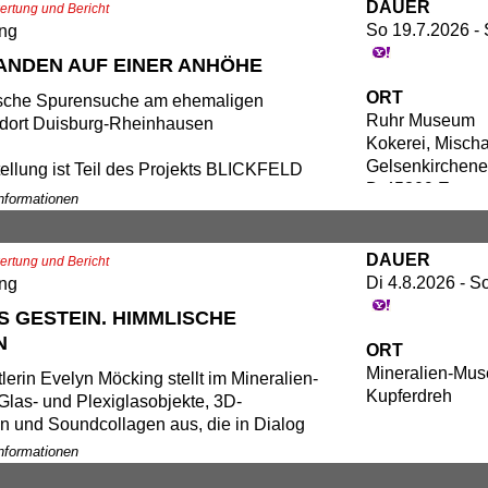
DAUER
rtung und Bericht
So 19.7.2026 -
ung
ANDEN AUF EINER ANHÖHE
ORT
ische Spurensuche am ehemaligen
Ruhr Museum
ndort Duisburg-Rheinhausen
Kokerei, Misch
Gelsenkirchener
ellung ist Teil des Projekts BLICKFELD
D-45309 Essen
IN, einer Kooperation der Folkwang
Informationen
ät der Künste und der Stiftung Zollverein
Ruhr Museum. Ermöglicht wird das
DAUER
urch die Gesellschaft der Freunde und
rtung und Bericht
Di 4.8.2026 - S
der Stiftung Zollverein e. V. (GFF) und die
ung
ung.
S GESTEIN. HIMMLISCHE
N
ORT
 Leitung von Frau Professorin Elke
Mineralien-Mus
aben sich 13 Studierende der Folkwang
lerin Evelyn Möcking stellt im Mineralien-
Kupferdreh
ät der Künste im Schwerpunkt Fotografie
las- und Plexiglasobjekte, 3D-
Jahr mit den transformatorischen
n und Soundcollagen aus, die in Dialog
n des ehemaligen Stahlstandortes
auerausstellung treten. Anknüpfend an
Informationen
-Rheinhausen aktuell
lkes Athanor-Installation (1986) im