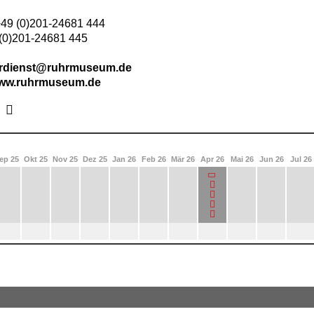
49 (0)201-24681 444
(0)201-24681 445
rdienst@ruhrmuseum.de
www.ruhrmuseum.de
ep 25
Okt 25
Nov 25
Dez 25
Jan 26
Feb 26
Mär 26
Apr 26
Mai 26
Jun 26
Jul 26