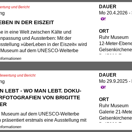
dergesetzt.
 Pavillon auf der Biennale in Venedig
DAUER
rtung und Bericht
sie Materialität, Prozess und
Mo 20.4.2026 -
ung
ation.
BEN IN DER EISZEIT
ation mit der Anna Polke-Stiftung im
ORT
e in eine Welt zwischen Kälte und
von »Athanor NOW«
Ruhr Museum
npassung und Aussterben: Mit der
12-Meter-Eben
stellung »überLeben in der Eiszeit« wird
Gelsenkirchener
r Museum auf dem UNESCO-Welterbe
D-45309 Essen
n zum Schauplatz des ersten Teils der
Informationen
logischen Landesausstellung Nordrhein
s. Inmitten der eindrucksvollen
DAUER
ekulisse der ehemaligen Kohlenwäsche
Bewertung und Bericht
Mo 29.9.2025 -
sich den Besuchenden ein faszinierender
ung
 die vergangenen 2,6 Millionen Jahre
N LEBT - WO MAN LEBT. DO­KU­
chte in der Region.
­FO­TO­GRA­FI­EN VON BRIGITTE
ORT
ER
Ruhr Museum
Exponate – darunter spektakuläre
Galerie 21-Met
funde wie der Mammutschädel von Haltern,
r Museum auf dem UNESCO-Welterbe
Gelsenkirchener
ße Tier-Rekonstruktionen und seltene
n präsentiert erstmals eine Ausstellung mit
D-45309 Essen
 eiszeitlicher Pflanzenwelt – erzählen
der bekannten Dokumentarfotografin
Informationen
 und Überleben in einer Zeit