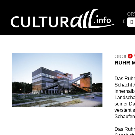
OR
3
RUHR 
Das Ruhr
Schacht X
innerhalb
Landscha
seiner Da
versteht 
Schaufens
Das Ruhr