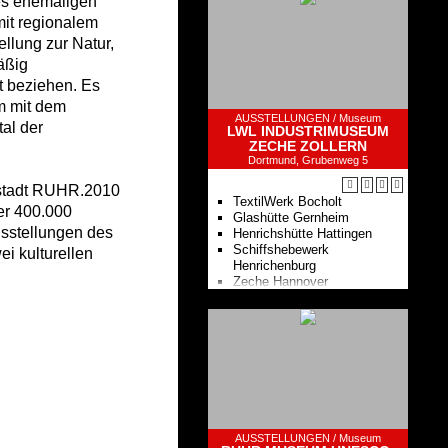
es ehemaligen
Neue Welten - Video-Reihe
it regionalem
Online-Sammlung
llung zur Natur,
Onlineshop
äßig
Museum für zeitgenössische
t beziehen. Es
Kunst
m mit dem
AUSSTELLUNGEN /
Museum
al der
LWL INDUSTRIMUSEUM
ZECHE ZOLLERN
Dortmund, Grubenweg 5
tstadt RUHR.2010
TextilWerk Bocholt
er 400.000
Glashütte Gernheim
sstellungen des
Henrichshütte Hattingen
Schiffshebewerk
i kulturellen
Henrichenburg
Zeche Hannover
Zeche Nachtigall
Zeche Zollern
Ziegeleimuseum Lage
Schloss der Arbeit
AUSSTELLUNGEN /
Museum