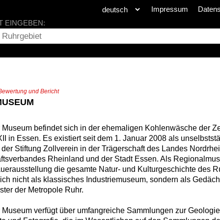
Impressum
Daten
T EINGEBEN:
Bewertung und Bericht
MUSEUM
 Museum befindet sich in der ehemaligen Kohlenwäsche der Ze
II in Essen. Es existiert seit dem 1. Januar 2008 als unselbstst
 der Stiftung Zollverein in der Trägerschaft des Landes Nordrhe
ftsverbandes Rheinland und der Stadt Essen. Als Regionalmus
uerausstellung die gesamte Natur- und Kulturgeschichte des R
sich nicht als klassisches Industriemuseum, sondern als Gedäch
ter der Metropole Ruhr.
 Museum verfügt über umfangreiche Sammlungen zur Geologie,