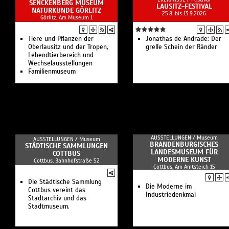
SENCKENBERG MUSEUM
LAUSITZ-FESTIVAL
NATURKUNDE GÖRLITZ
25.8. bis 13.9.2026
Görlitz, Am Museum 1
Tiere und Pflanzen der
Jonathas de Andrade: Der
Oberlausitz und der Tropen,
grelle Schein der Ränder
Lebendtierbereich und
Wechselausstellungen
Familienmuseum
AUSSTELLUNGEN /
Museum
AUSSTELLUNGEN /
Museum
BRANDENBURGISCHES
STÄDTISCHE SAMMLUNGEN
LANDESMUSEUM FÜR
COTTBUS
MODERNE KUNST
Cottbus, Bahnhofstraße 52
Cottbus, Am Amtsteich 15
Die Städtische Sammlung
Die Moderne im
Cottbus vereint das
Industriedenkmal
Stadtarchiv und das
Stadtmuseum.