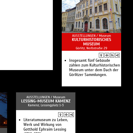
Ferienprogramm: Was fliegt
denn da? Tiere aus
Märchenwolle
Ferienprogramm: Vom
Drucken und Stempeln
Ferienprogramm: Auf in den
Nikolaiturm!
AUSSTELLUNGEN /
Museum
Sommerferien 2026
KULTURHISTORISCHES
Ich male, also bin ich – Lutz
MUSEUM
Jungrichter · Malerei · Plastik
Görlitz, Neißstraße 29
Farbe erleben – sehen ·
entdecken · ausprobieren
Ferienangebote
Insgesamt fünf Gebäude
Interaktiver Rundgang durch
zählen zum Kulturhistorischen
das Museum Bautzen
Museum unter dem Dach der
Online-Angebote
Görlitzer Sammlungen.
Publikationen
Museumspädagogik
Stadt - Region - Kultur
AUSSTELLUNGEN /
Museum
LESSING-MUSEUM KAMENZ
Kamenz, Lessingplatz 1-3
Literatumuseum zu Leben,
Werk und Wirkung von
Gotthold Ephraim Lessing