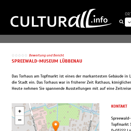
OR
Bewertung und Bericht
SPREEWALD-MUSEUM LÜBBENAU
Das Torhaus am Topfmarkt ist eines der markantesten Gebäude in 
die Stadt ein. Das Torhaus war in früherer Zeit Rathaus, königlic
Heute nehmen Sie spannende Ausstellungen mit auf eine Zeitreise 
KONTAKT
+
Spreewald
−
Topfmarkt 
D
-
03222
Lü