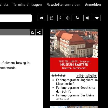
chutz
Termine eintragen
Newsletter anmelden
Anmelden
AUSSTELLUNGEN /
Museum
auf diesem Torweg in
MUSEUM BAUTZEN
seum wurde.
Bautzen, Kornmarkt 1
Ferienprogramm: Angebote im
Museumshof
Ferienprogramm: Geschichte
der Schrift
Ferienprogramm: Der kleine
Alchemist
Ferienprogramm: Spiele von
einst