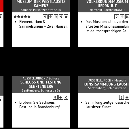
MUSEUM DER WESTLAUSITZ
VÖLKERKUNDEMUSEUM
KAMENZ
HERRNHUT
Kamenz, Pulsnitzer Straße 16
Herrnhut, Goethestraße 1
Elementarium &
Das Museum zählt zu den
Sammelsurium – Zwei Häuser.
ältesten Missionssammlu
im deutschsprachigen Rau
AUSSTELLUNGEN /
Schloss
AUSSTELLUNGEN /
Museum
SCHLOSS UND FESTUNG
KUNSTSAMMLUNG LAUSIT
SENFTENBERG
Senftenberg, Schlossstraße
Senftenberg, Schlossstraße
Erobern Sie Sachsens
Sammlung zeitgenössische
Festung in Brandenburg!
Lausitzer Kunst