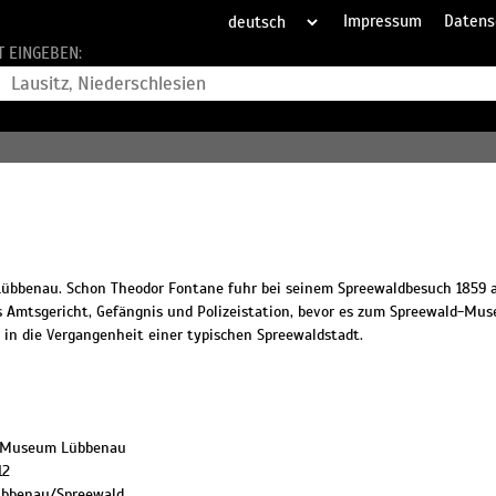
Impressum
Datens
T EINGEBEN:
Lübbenau. Schon Theodor Fontane fuhr bei seinem Spreewaldbesuch 1859 
hes Amtsgericht, Gefängnis und Polizeistation, bevor es zum Spreewald-Mu
in die Vergangenheit einer typischen Spreewaldstadt.
-Museum Lübbenau
12
bbenau/Spreewald