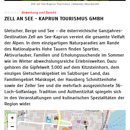
Zell am See-Kaprun Tourismus /Johannes Heuckeroth
Bewertung und Bericht
ZELL AN SEE - KAPRUN TOURISMUS GMBH
Gletscher, Berge und See – die österreichische Ganzjahres-
Destination Zell am See-Kaprun vereint die gesamte Vielfalt
der Alpen. In dem einzigartigen Naturparadies am Rande
des Nationalparks Hohe Tauern finden Sportler,
Aktivurlauber, Familien und Erholungssuchende im Sommer
wie im Winter abwechslungsreiche Erlebniswelten. Dazu
gehören die Gipfelwelt 3.000 auf dem Kitzsteinhorn, dem
einzigen Gletscherskigebiet im Salzburger Land, das
Familiengebiet Maiskogel, der Hausberg Schmittenhöhe
sowie der Zeller See und die mehrfach ausgezeichnete 36-
Loch-Golfanlage. Tradition und Authentizität spiegeln sich
in den Veranstaltungen und kulinarischen Spezialitäten der
Region wider.
+
−