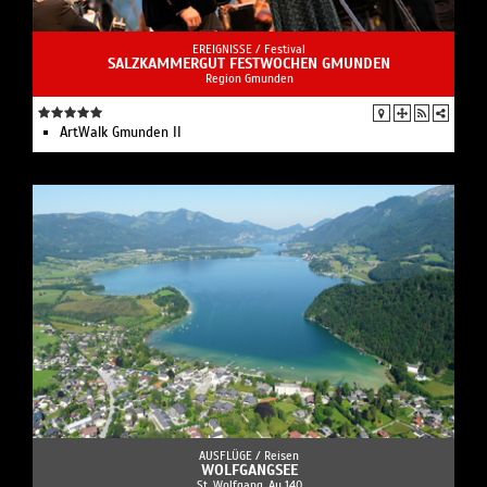
EREIGNISSE /
Festival
SALZKAMMERGUT FESTWOCHEN GMUNDEN
Region Gmunden
ArtWalk Gmunden II
AUSFLÜGE /
Reisen
WOLFGANGSEE
St. Wolfgang, Au 140