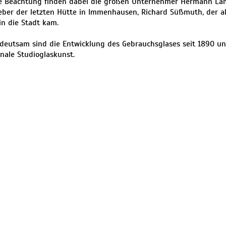
e Beachtung finden dabei die großen Unternehmer Hermann La
er der letzten Hütte in Immenhausen, Richard Süßmuth, der al
 in die Stadt kam.
deutsam sind die Entwicklung des Gebrauchsglases seit 1890 u
onale Studioglaskunst.