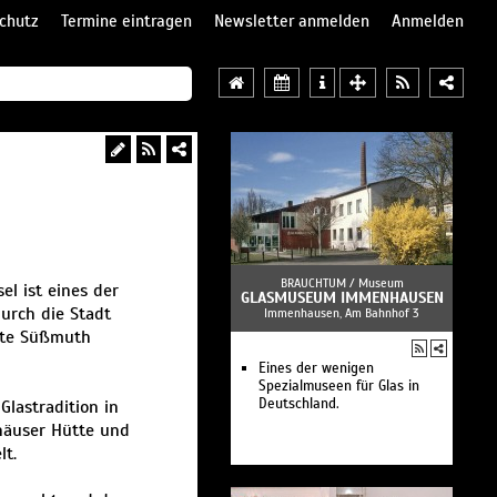
chutz
Termine eintragen
Newsletter anmelden
Anmelden
BRAUCHTUM /
Museum
l ist eines der
GLASMUSEUM IMMENHAUSEN
urch die Stadt
Immenhausen, Am Bahnhof 3
tte Süßmuth
Eines der wenigen
Spezialmuseen für Glas in
Deutschland.
lastradition in
häuser Hütte und
lt.