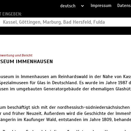
Impressum
Datens
T EINGEBEN:
ewertung und Bericht
SEUM IMMENHAUSEN
useum in Immenhausen am Reinhardswald in der Nähe von Kasse
pezialmuseen für Glas in Deutschland. Es wurde im Jahre 1987 d
sen im umgebauten Generatorgebäude der ehemaligen Glashü
m beschäftigt sich mit der nordhessisch-südniedersächsischen G
er und früher Neuzeit. Außerdem wird die Geschichte der Immen
gängerin im Kaufunger Wald, entstanden im Jahre 1809, behande