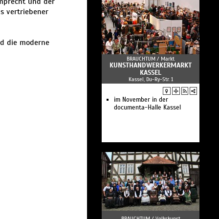
mprecht und der
s vertriebener
nd die moderne
BRAUCHTUM /
Markt
KUNSTHANDWERKERMARKT
KASSEL
Kassel, Du-Ry-Str. 1
im November in der
documenta-Halle Kassel
BRAUCHTUM /
Volkskunst