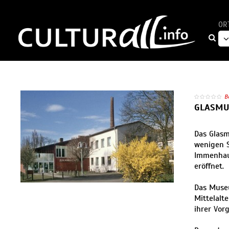
OR
B
GLASMU
Das Glasm
wenigen S
Immenhau
eröffnet.
Das Museu
Mittelalt
ihrer Vor