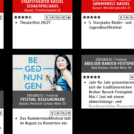
STAATSTHEATER KASSEL
GRIMMWELT KASSEL
SCHAUSPIELHAUS
Kassel, Weinbergstraße 21
Kassel, Friedrichsplatz 15
Theaterfest 26/27
5. Storytales Kinder- und
Jugendbuchfestival
EREIGNISSE /
Festival
AROLSER BAROCK-FESTSPIE
Bad Arolsen, Große Allee 24
Jahr für Jahr präsentieren
sich die traditionsreichen
Arolser Barock-Festspiele
EREIGNISSE /
Festival
Mai / Juni mit einem
FESTIVAL BEGEGNUNGEN
abwechslungs- und
Kassel, Heinrich-Schütz-Allee 35
facettenreichen Programm
Das Kammermusikfestival lädt
im August zu Konzerten ein.
n