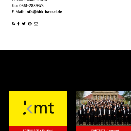
Fax:
0561-2889375
E-Mail:
info@bbk-kassel.de
EREIGNISSE /
Festival
KONZERTE /
Konzert