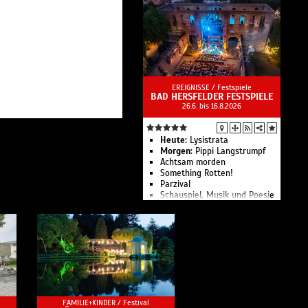
EREIGNISSE /
Festspiele
BAD HERSFELDER FESTSPIELE
26.6. bis 16.8.2026
Heute:
Lysistrata
Morgen:
Pippi Langstrumpf
Achtsam morden
Something Rotten!
Parzival
Schauspiel, Musik und Poesie
in der einzigartigen Kulisse
der Stiftsruine. Die Bad
Hersfelder Festspiele
verzaubern jeden Sommer mit
unvergesslichen Momenten
unter freiem Himmel.
FAMILIE+KINDER /
Festival