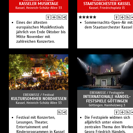
KASSELER MUSIKTAGE
STAATSORCHESTER KASSEL
Kassel, Heinrich-Schütz-Allee 33
Kassel, Friedrichsplatz 15
Eines der ältesten
Sommernachts-Open-Air mit
europäischen Musikfestivals
dem Staatsorchester Kassel
jährlich von Ende Oktober bis
Mitte November mit
zahlreichen Konzerten.
EREIGNISSE /
Festspiele
EREIGNISSE /
Festival
INTERNATIONALE HÄNDEL-
KULTURSOMMER NORDHESSEN
FESTSPIELE GÖTTINGEN
Kassel, Heinrich-Schütz Allee 33
Göttingen, Hainholzweg 3
Festival mit Konzerten,
Die Festspiele widmen sich
Lesungen, Theater,
alljährlich unter einem
Entertainment und
zentralen Thema den Werke
Kinderprogrammen in Kassel
Georg Friedrich Händels.