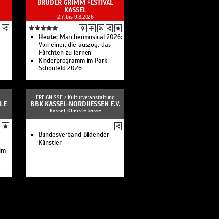
BRÜDER GRIMM FESTIVAL
KASSEL
2.7. bis 9.8.2026
Heute:
Märchenmusical 2026:
Von einer, die auszog, das
Fürchten zu lernen
Kinderprogramm im Park
Schönfeld 2026
EREIGNISSE /
Kulturveranstaltung
LE
BBK KASSEL-NORDHESSEN E.V.
Kassel, Oberste Gasse
Bundesverband Bildender
Künstler
 im
.