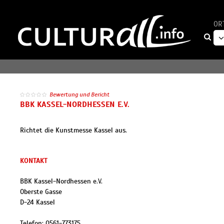
OR
Bewertung und Bericht
BBK KASSEL-NORDHESSEN E.V.
Richtet die Kunstmesse Kassel aus.
KONTAKT
BBK Kassel-Nordhessen e.V.
Oberste Gasse
D
-
24
Kassel
Telefon:
0561-773175