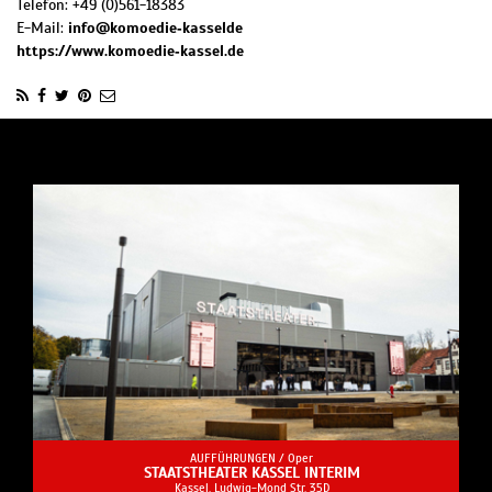
Telefon:
+49 (0)561-18383
E-Mail:
info@komoedie‐kasselde
https://www.komoedie‐kassel.de
AUFFÜHRUNGEN /
Oper
STAATSTHEATER KASSEL INTERIM
Kassel, Ludwig-Mond Str. 35D