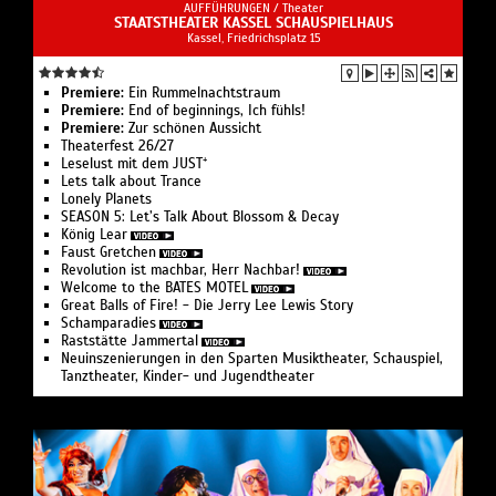
AUFFÜHRUNGEN /
Theater
STAATSTHEATER KASSEL SCHAUSPIELHAUS
Kassel, Friedrichsplatz 15
Premiere:
Ein Rummelnachtstraum
Premiere:
End of beginnings, Ich fühls!
Premiere:
Zur schönen Aussicht
Theaterfest 26/27
Leselust mit dem JUST⁺
Lets talk about Trance
Lonely Planets
SEASON 5: Let’s Talk About Blossom & Decay
König Lear
Faust Gretchen
Revolution ist machbar, Herr Nachbar!
Welcome to the BATES MOTEL
Great Balls of Fire! - Die Jerry Lee Lewis Story
Schamparadies
Raststätte Jammertal
Neuinszenierungen in den Sparten Musiktheater, Schauspiel,
Tanztheater, Kinder- und Jugendtheater