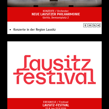
KONZERTE /
Orchester
NEUE LAUSITZER PHILHARMONIE
Görlitz, Demianiplatz 2
Konzerte in der Region Lausitz
EREIGNISSE /
Festival
LAUSITZ-FESTIVAL
25.8. bis 13.9.2026