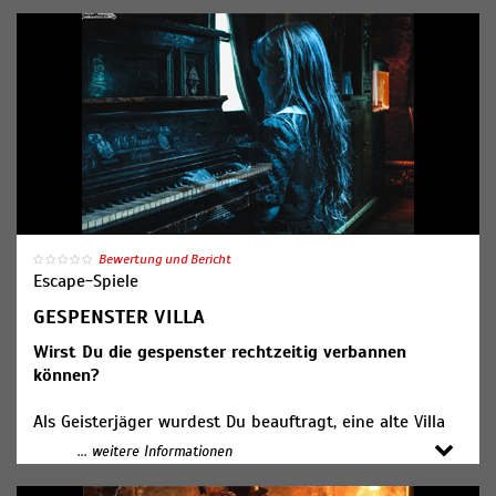
Bewertung und Bericht
Escape-Spiele
GESPENSTER VILLA
Wirst Du die gespenster rechtzeitig verbannen
können?
Als Geisterjäger wurdest Du beauftragt, eine alte Villa
zu betreten und nach Anzeichen von unnatürlichen
... weitere Informationen
Kräften und Gespenstern zu suchen. Es wird
gemutmasst, dass das Böse sich dort niedergelassen