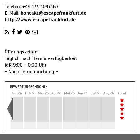
Telefon:
+49 173 3097463
E-Mail:
kontakt@escapefrankfurt.de
http://www.escapefrankfurt.de
Öffnungszeiten:
Täglich nach Terminverfügbarkeit
idR 9:00 - 0:00 Uhr
- Nach Terminbuchung -
BEWERTUNGSCHRONIK
Dez 25
Jan 26
Feb 26
Mär 26
Apr 26
Mai 26
Jun 26
Jul 26
Aug 26
total