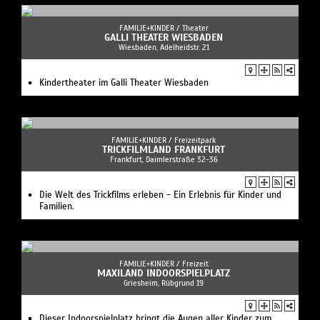
FAMILIE+KINDER /
Theater
GALLI THEATER WIESBADEN
Wiesbaden, Adelheidstr. 21
Kindertheater im Galli Theater Wiesbaden
FAMILIE+KINDER /
Freizeitpark
TRICKFILMLAND FRANKFURT
Frankfurt, Daimlerstraße 32-36
Die Welt des Trickfilms erleben - Ein Erlebnis für Kinder und
Familien.
FAMILIE+KINDER /
Freizeit
MAXILAND INDOORSPIELPLATZ
Griesheim, Rübgrund 19
Dieser Indoorspielplatz bringt die Augen aller Kinder zum