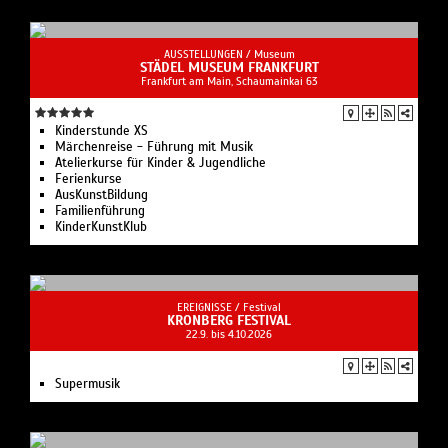
AUSSTELLUNGEN /
Museum
STÄDEL MUSEUM FRANKFURT
Frankfurt am Main, Schaumainkai 63
Kinderstunde XS
Märchenreise - Führung mit Musik
Atelierkurse für Kinder & Jugendliche
Ferienkurse
AusKunstBildung
Familienführung
KinderKunstKlub
EREIGNISSE /
Festival
KRONBERG FESTIVAL
22.9. bis 4.10.2026
Supermusik