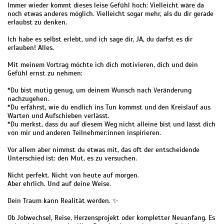
Immer wieder kommt dieses leise Gefühl hoch: Vielleicht wäre da
noch etwas anderes möglich. Vielleicht sogar mehr, als du dir gerade
erlaubst zu denken.
Ich habe es selbst erlebt, und ich sage dir, JA, du darfst es dir
erlauben! Alles.
Mit meinem Vortrag möchte ich dich motivieren, dich und dein
Gefühl ernst zu nehmen:
*Du bist mutig genug, um deinem Wunsch nach Veränderung
nachzugehen.
*Du erfährst, wie du endlich ins Tun kommst und den Kreislauf aus
Warten und Aufschieben verlässt.
*Du merkst, dass du auf diesem Weg nicht alleine bist und lässt dich
von mir und anderen Teilnehmer:innen inspirieren.
Vor allem aber nimmst du etwas mit, das oft der entscheidende
Unterschied ist: den Mut, es zu versuchen.
Nicht perfekt. Nicht von heute auf morgen.
Aber ehrlich. Und auf deine Weise.
Dein Traum kann Realität werden. ✨
Ob Jobwechsel, Reise, Herzensprojekt oder kompletter Neuanfang. Es