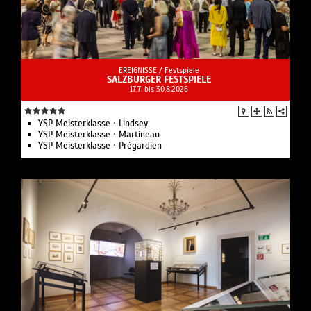
EREIGNISSE /
Festspiele
SALZBURGER FESTSPIELE
17.7. bis 30.8.2026
YSP Meisterklasse · Lindsey
YSP Meisterklasse · Martineau
YSP Meisterklasse · Prégardien