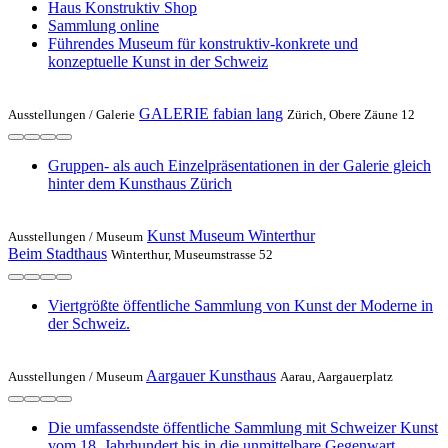
Haus Konstruktiv Shop
Sammlung online
Führendes Museum für konstruktiv-konkrete und
konzeptuelle Kunst in der Schweiz
GALERIE fabian lang
Ausstellungen /
Galerie
Zürich, Obere Zäune 12
Gruppen- als auch Einzelpräsentationen in der Galerie gleich
hinter dem Kunsthaus Zürich
Kunst Museum Winterthur
Ausstellungen /
Museum
Beim Stadthaus
Winterthur, Museumstrasse 52
Viertgrößte öffentliche Sammlung von Kunst der Moderne in
der Schweiz.
Aargauer Kunsthaus
Ausstellungen /
Museum
Aarau, Aargauerplatz
Die umfassendste öffentliche Sammlung mit Schweizer Kunst
vom 18. Jahrhundert bis in die unmittelbare Gegenwart.