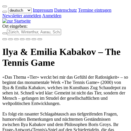
Impressum
Datenschutz
Termine eintragen
Newsletter anmelden
Anmelden
Ort eingeben:
Ilya & Emilia Kabakov – The
Tennis Game
«Das Thema «Tier» weckt bei mir das Gefühl der Ratlosigkeit» – so
beginnt das monumentale Werk «The Tennis Game» (2000) von
Ilya & Emilia Kabakov, welches im Kunsthaus Zug Schaudepot zu
sehen ist. Schnell wird klar: Gemeint ist nicht das Tier, sondern der
Mensch – gefangen im Strudel der gesellschaftlichen und
weltpolitischen Entwicklungen.
Es folgt ein rasanter Schlagabtausch aus tiefgreifenden Fragen,
humorvollen Bemerkungen und nüchternen Geständnissen
zwischen Ilya Kabakov und dem Philosophen Boris Groys. Ihr
Frage-Antwort-(Tennis)-Spiel auf den Schiefertafeln, die das