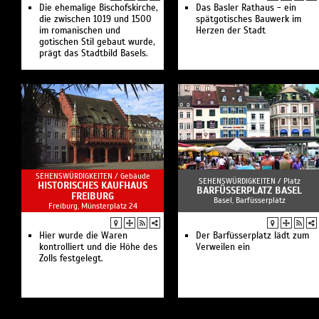
Die ehemalige Bischofskirche,
Das Basler Rathaus - ein
die zwischen 1019 und 1500
spätgotisches Bauwerk im
im romanischen und
Herzen der Stadt
gotischen Stil gebaut wurde,
prägt das Stadtbild Basels.
SEHENSWÜRDIGKEITEN /
Gebäude
SEHENSWÜRDIGKEITEN /
Platz
HISTORISCHES KAUFHAUS
BARFÜSSERPLATZ BASEL
FREIBURG
Basel, Barfüsserplatz
Freiburg, Münsterplatz 24
Hier wurde die Waren
Der Barfüsserplatz lädt zum
kontrolliert und die Höhe des
Verweilen ein
Zolls festgelegt.