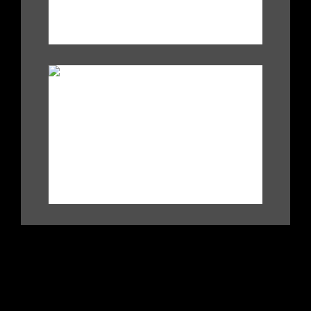
.
|
|